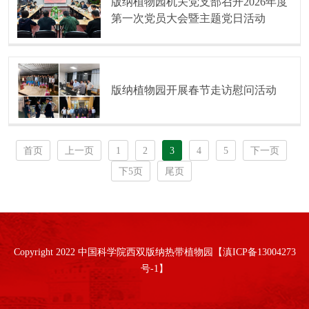
版纳植物园机关党支部召开2026年度
第一次党员大会暨主题党日活动
版纳植物园开展春节走访慰问活动
首页
上一页
1
2
3
4
5
下一页
下5页
尾页
Copyright 2022 中国科学院西双版纳热带植物园【滇ICP备13004273
号-1】