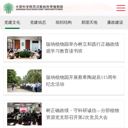
党建文化
党建动态
组织结构
群团天地
廉政建设
版纳植物园举办树立和践行正确政绩
观学习教育读书班
版纳植物园开展蔡希陶诞辰115周年
纪念活动
树正确政绩・守科研诚信—分部植物
资源党支部召开第2次党员大会