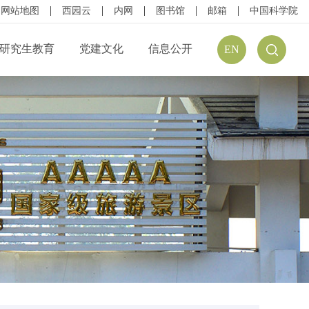
网站地图
西园云
内网
图书馆
邮箱
中国科学院
研究生教育
党建文化
信息公开
EN
公开规定
组织结构
信息公开指南
公开目录
廉政建设
预（决）算公开
请公开
文化建设
年度报告
方式
学习资源