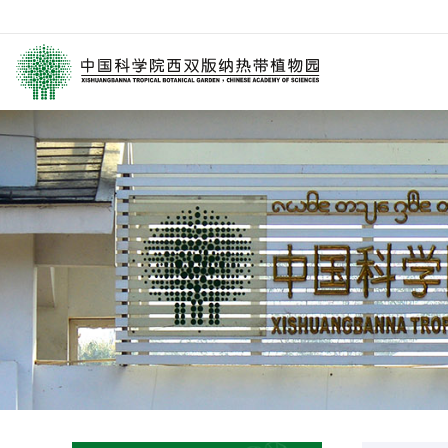
园区介绍
要闻
西园动
历任领导
媒体关注
科研进
学术委员会
园林消息
科普报
西园历史
旅游信息
通知公
数字园区