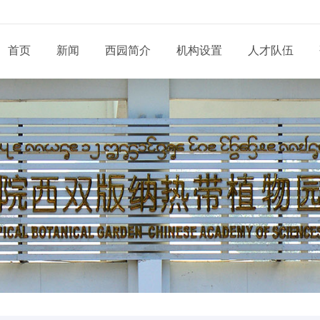
首页
新闻
西园简介
机构设置
人才队伍
现任领导
新闻动态
通知公告
态
科研部门
研究系列
管理系统
工程系列
党建动态
信息
党委和纪委
招生信息
培养管理
展
业务机构
实验系列
支撑系统
其他系列
群团天地
信息
学位委员会
学位学科
导师队伍
道
青促会小组
博士后流动站
党务公开
依申
形象标识
学生工作
服务指南
告
人才招聘
党建专题
联系
联系我们