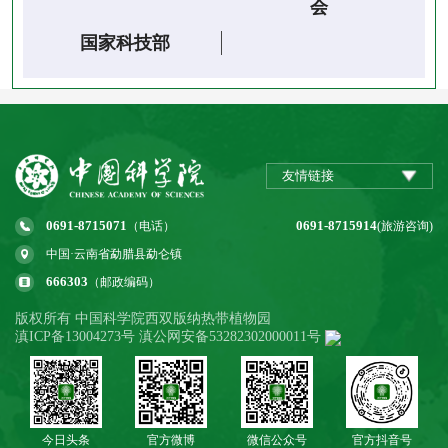
会
国家科技部
友情链接
0691-8715071
0691-8715914
（电话）
(旅游咨询)
中国·云南省勐腊县勐仑镇
666303
（邮政编码）
版权所有 中国科学院西双版纳热带植物园
滇ICP备13004273号 滇公网安备53282302000011号
今日头条
官方微博
微信公众号
官方抖音号