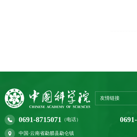
友情链接
0691-8715071
0691
（电话）
中国·云南省勐腊县勐仑镇