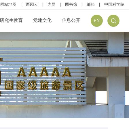
网站地图
西园云
内网
图书馆
邮箱
中国科学院
研究生教育
党建文化
信息公开
EN
公开规定
组织结构
信息公开指南
公开目录
廉政建设
预（决）算公开
请公开
文化建设
年度报告
方式
学习资源