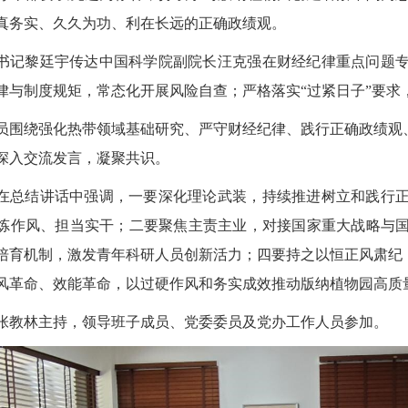
真务实、久久为功、利在长远的正确政绩观。
书记黎廷宇传达中国科学院副院长汪克强在财经纪律重点问题
律与制度规矩，常态化开展风险自查；严格落实“过紧日子”要求
员围绕强化热带领域基础研究、严守财经纪律、践行正确政绩观、
深入交流发言，凝聚共识。
在总结讲话中强调，一要深化理论武装，持续推进树立和践行
炼作风、担当实干；二要聚焦主责主业，对接国家重大战略与
培育机制，激发青年科研人员创新活力；四要持之以恒正风肃纪，
风革命、效能革命，以过硬作风和务实成效推动版纳植物园高质
张教林主持，领导班子成员、党委委员及党办工作人员参加。