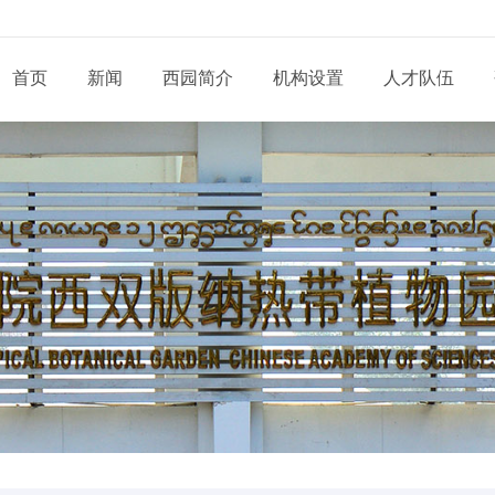
首页
新闻
西园简介
机构设置
人才队伍
现任领导
新闻动态
通知公告
态
科研部门
研究系列
管理系统
工程系列
党建动态
信息
党委和纪委
招生信息
培养管理
展
业务机构
实验系列
支撑系统
其他系列
群团天地
信息
学位委员会
学位学科
导师队伍
道
青促会小组
博士后流动站
党务公开
依申
形象标识
学生工作
服务指南
告
人才招聘
党建专题
联系
联系我们