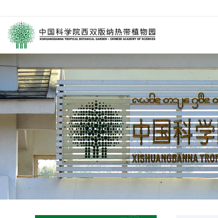
园区介绍
要闻
西园动
历任领导
媒体关注
科研进
学术委员会
园林消息
科普报
西园历史
旅游信息
通知公
数字园区