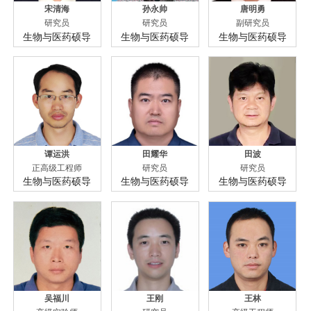
宋清海
孙永帅
唐明勇
研究员
研究员
副研究员
生物与医药硕导
生物与医药硕导
生物与医药硕导
谭运洪
田耀华
田波
正高级工程师
研究员
研究员
生物与医药硕导
生物与医药硕导
生物与医药硕导
吴福川
王刚
王林