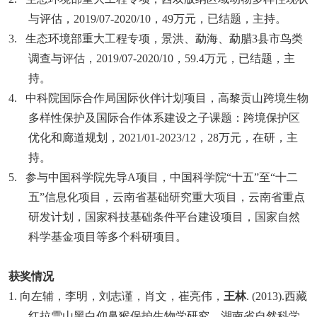
与评估，
2019/07-2020/10
，
49
万元，已结题，
主持
。
3.
生态环境部重大工程专项，景洪、勐海、勐腊
3
县市鸟类
调查与评估，
2019/07-2020/10
，
59.4
万元，已结题，
主
持
。
4.
中科院国际合作局国际伙伴计划项目，高黎贡山跨境生物
多样性保护及国际合作体系建设之子课题：跨境保护区
优化和廊道规划，
2021/01-2023/12
，
28
万元，
在研
，主
持。
5.
参与中国科学院先导
A
项目，
中国科学院“十五”至“十二
五”信息化项目，
云南省基础研究重大项目，云南省重点
研发计划，国家科技基础条件平台建设项目，国家自然
科学基金项目等多个科研项目。
获奖情况
1.
向左辅，李明，刘志谨，肖文，崔亮伟，
王林
.
(2013)
.
西藏
红拉雪山黑白仰鼻猴保护生物学研究，
湖南省自然科学