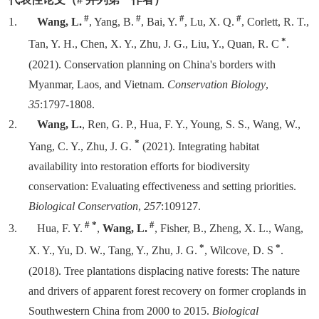
#
#
#
#
1.
Wang, L.
, Yang, B.
, Bai, Y.
, Lu, X. Q.
, Corlett, R. T.,
*
Tan, Y. H., Chen, X. Y., Zhu, J. G., Liu, Y., Quan, R. C
.
(2021). Conservation planning on China's borders with
Myanmar, Laos, and Vietnam.
Conservation Biology
,
35
:1797-1808.
2.
Wang, L.
, Ren, G. P., Hua, F. Y., Young, S. S., Wang, W.,
*
Yang, C. Y., Zhu, J. G.
(2021). Integrating habitat
availability into restoration efforts for biodiversity
conservation: Evaluating effectiveness and setting priorities.
Biological Conservation
,
257
:109127.
#
*
#
3.
Hua, F. Y.
,
Wang, L.
, Fisher, B., Zheng, X. L., Wang,
*
*
X. Y., Yu, D. W., Tang, Y., Zhu, J. G.
, Wilcove, D. S
.
(2018). Tree plantations displacing native forests: The nature
and drivers of apparent forest recovery on former croplands in
Southwestern China from 2000 to 2015.
Biological