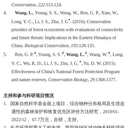
Conservation
,
222
:113-124.
4.
Wang, L.
, Young, S. S., Wang, W., Ren, G. P., Xiao, W.,
*
Long, Y. C., Li, J. S., Zhu, J. G
. (2016). Conservation
priorities of forest ecosystems with evaluations of connectivity
and future threats: Implications in the Eastern Himalaya of
China.
Biological Conservation
,
195
:128-135.
#
#
#
#
5.
Ren, G. P.
, Young, S. S.
,
Wang, L.
, Wang, W.
, Long,
*
Y. C., Wu, R. D., Li, J. S., Zhu, J. G.
, Yu, D. W. (2015).
Effectiveness of China's National Forest Protection Program
and nature reserves.
Conservation Biology
,
29
:1368-1377.
主持和参与科研项目情况
1.
国家自然科学基金面上项目，
综合物种分布格局及生境连
通性的森林保护和恢复优先区评价方法研究
，
2019/01-
2022/12
，
67.7
万元，在研，主持。
2.
生态环境部重大工程专项，西双版纳区域动物多样性现状