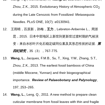
Zhou, Z.K., 2015. Evolutionary History of Atmospheric CO
2
during the Late Cenozoic from Fossilized
Metasequoia
Needles. PLoS ONE, 10(7): e0130941.
12.
王雨晴，百原新，孙梅，
王力
，Lebreton-Anberrée L., 周浙
昆，2015. 日本中部地区上新世到更新世过渡时期的气候演
变：来自水杉叶片化石稳定碳同位素及其形态性状的证据.
第
四纪研究
，35（3），767-775.
13.
Wang, L.
, Jacques, F.M.B., Su, T., Xing, Y.W., Zhang, S.T.,
Zhou, Z.K., 2013. The earliest fossil bamboos of China
(middle Miocene, Yunnan) and their biogeographical
importance.
Review of Palaeobotany and Palynology
,
197, 253–265.
14.
Wang, L.
, Leng, Q., 2011. A new method to prepare clean
cuticular membrane from fossil leaves with thin and fragile