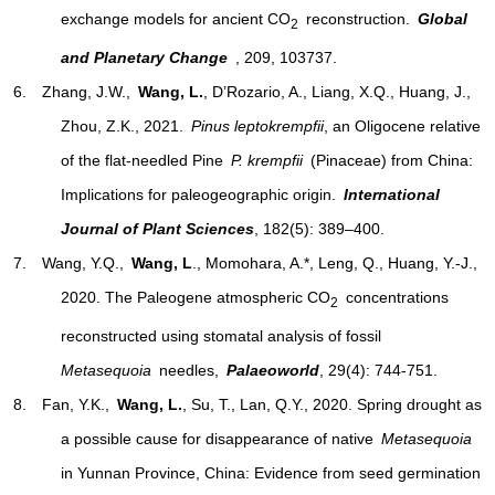
exchange models for ancient CO
reconstruction.
Global
2
and Planetary Change
, 209, 103737.
6. Zhang, J.W.,
Wang, L.
, D’Rozario, A., Liang, X.Q., Huang, J.,
Zhou, Z.K., 2021.
Pinus leptokrempfii
, an Oligocene relative
of the flat-needled Pine
P. krempfii
(Pinaceae) from China:
Implications for paleogeographic origin.
International
Journal of Plant Sciences
, 182(5): 389–400.
7. Wang, Y.Q.,
Wang, L
., Momohara, A.*, Leng, Q., Huang, Y.-J.,
2020. The Paleogene atmospheric CO
concentrations
2
reconstructed using stomatal analysis of fossil
Metasequoia
needles,
Palaeoworld
, 29(4): 744-751.
8. Fan, Y.K.,
Wang, L.
, Su, T., Lan, Q.Y., 2020. Spring drought as
a possible cause for disappearance of native
Metasequoia
in Yunnan Province, China: Evidence from seed germination