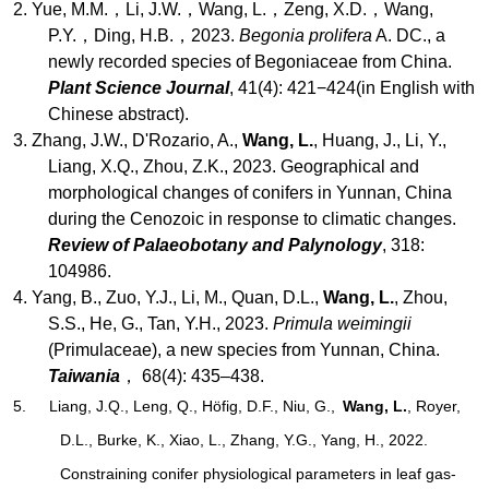
2.
Yue, M.M.
，Li, J.W.，Wang, L.，Zeng, X.D.，Wang,
P.Y.，Ding, H.B.，2023.
Begonia prolifera
A. DC., a
newly recorded species of Begoniaceae from China.
Plant Science Journal
, 41(4): 421−424(in English with
Chinese abstract).
3.
Zhang, J.W., D'Rozario, A.,
Wang, L.
, Huang, J., Li, Y.,
Liang, X.Q., Zhou, Z.K., 2023. Geographical and
morphological changes of conifers in Yunnan, China
during the Cenozoic in response to climatic changes.
Review of Palaeobotany and Palynology
, 318:
104986.
4.
Yang, B., Zuo, Y.J., Li, M., Quan, D.L.,
Wang, L.
, Zhou,
S.S., He, G., Tan, Y.H., 2023.
Primula weimingii
(Primulaceae), a new species from Yunnan, China.
Taiwania
， 68(4): 435–438.
5. Liang, J.Q., Leng, Q., Höfig, D.F., Niu, G.,
Wang, L.
, Royer,
D.L., Burke, K., Xiao, L., Zhang, Y.G., Yang, H., 2022.
Constraining conifer physiological parameters in leaf gas-