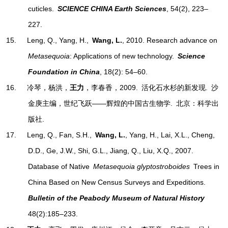
cuticles.
SCIENCE CHINA Earth Sciences
, 54(2), 223–
227.
15. Leng, Q., Yang, H.,
Wang, L.
, 2010. Research advance on
Metasequoia
: Applications of new technology.
Science
Foundation in China
, 18(2): 54–60.
16.
冷琴，杨洪，
王力
，李春香，2009. 活化石水杉的新发现. 沙
金庚主编，世纪飞跃——辉煌的中国古生物学. 北京：科学出
版社.
17. Leng, Q., Fan, S.H.,
Wang, L.
, Yang, H., Lai, X.L., Cheng,
D.D., Ge, J.W., Shi, G.L., Jiang, Q., Liu, X.Q., 2007.
Database of Native
Metasequoia glyptostroboides
Trees in
China Based on New Census Surveys and Expeditions.
Bulletin of the Peabody Museum of Natural History
48(2):185–233.