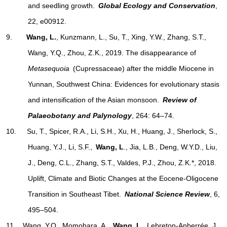
and seedling growth.
Global Ecology and Conservation
,
22, e00912.
9.
Wang, L.
, Kunzmann, L., Su, T., Xing, Y.W., Zhang, S.T.,
Wang, Y.Q., Zhou, Z.K., 2019. The disappearance of
Metasequoia
(Cupressaceae) after the middle Miocene in
Yunnan, Southwest China: Evidences for evolutionary stasis
and intensification of the Asian monsoon.
Review of
Palaeobotany and Palynology
, 264: 64–74.
10. Su, T., Spicer, R.A., Li, S.H., Xu, H., Huang, J., Sherlock, S.,
Huang, Y.J., Li, S.F.,
Wang, L
., Jia, L.B., Deng, W.Y.D., Liu,
J., Deng, C.L., Zhang, S.T., Valdes, P.J., Zhou, Z.K.*, 2018.
Uplift, Climate and Biotic Changes at the Eocene-Oligocene
Transition in Southeast Tibet.
National Science Review
, 6,
495–504.
11. Wang, Y.Q., Momohara, A.,
Wang, L.
, Lebreton-Anberrée, J.,