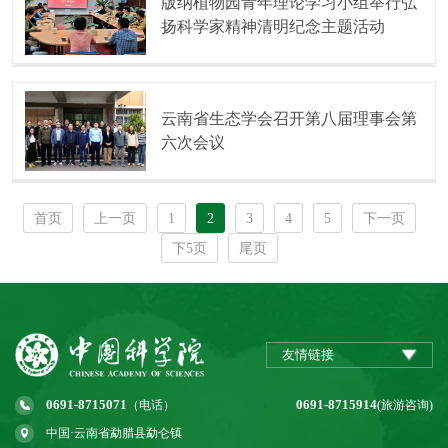
版纳植物园青年理论学习小组举行弘
扬科学家精神清明纪念主题活动
云南省生态学会召开第八届理事会第
六次会议
首页
上一页
1
2
3
4
5
下一页
下5页
尾页
友情链接
0691-8715071
0691-8715914
（电话）
(旅游咨询)
中国·云南省勐腊县勐仑镇