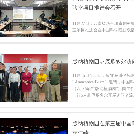
验室项目推进会召开
11月27日，云南省热带珍贵用
室项目推进会在中国科学院西双
版纳植物园赴厄瓜多尔访
11月16日至25日，应亚马逊区域林业大学
l Amazónica Ikiam）邀请
（以下简称“版纳植物园”）园主
一行6人赴厄瓜多尔开展访问交流
版纳植物园在第三届中国
获佳绩