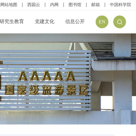
网站地图
西园云
内网
图书馆
邮箱
中国科学院
研究生教育
党建文化
信息公开
EN
公开规定
组织结构
信息公开指南
公开目录
廉政建设
预（决）算公开
请公开
文化建设
年度报告
方式
学习资源