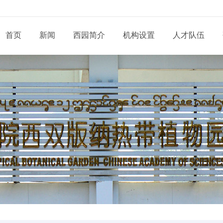
首页
新闻
西园简介
机构设置
人才队伍
现任领导
新闻动态
通知公告
态
科研部门
研究系列
管理系统
工程系列
党建动态
信息
党委和纪委
招生信息
培养管理
展
业务机构
实验系列
支撑系统
其他系列
群团天地
信息
学位委员会
学位学科
导师队伍
道
青促会小组
博士后流动站
党务公开
依申
形象标识
学生工作
服务指南
告
人才招聘
党建专题
联系
联系我们