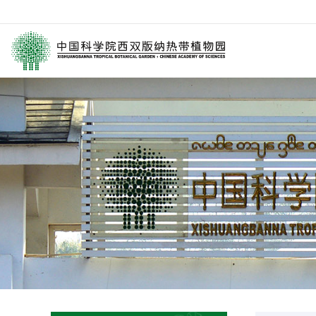
园区介绍
要闻
西园动
历任领导
媒体关注
科研进
学术委员会
园林消息
科普报
西园历史
旅游信息
通知公
数字园区