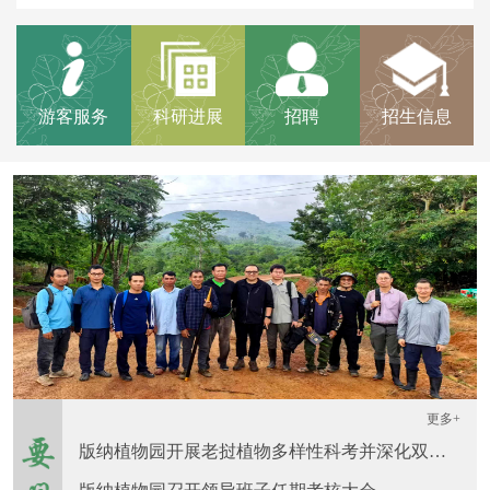
【综合】
中国科学院西双版纳热带植物园植物功能基因发掘及性
状机理解析平台II期（所级中心...
【科普】
艺术邂逅科学——第六届热带雨林中国画写生作品展初
评入围作品公示
【招聘】
中国科学院西双版纳热带植物园人事处招聘启事
游客服务
科研进展
招聘
招生信息
更多+
版纳植物园开展老挝植物多样性科考并深化双边合作