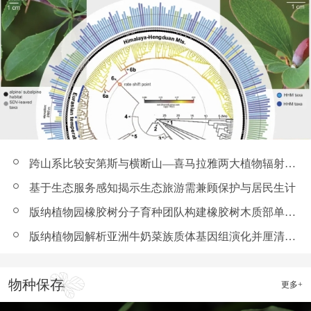
跨山系比较安第斯与横断山—喜马拉雅两大植物辐射热点——版...
基于生态服务感知揭示生态旅游需兼顾保护与居民生计
版纳植物园橡胶树分子育种团队构建橡胶树木质部单细胞图谱并...
版纳植物园解析亚洲牛奶菜族质体基因组演化并厘清属级分类争议
物种保存
更多+