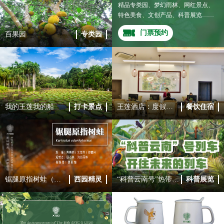
精品专类园、梦幻雨林、网红景点、
特色美食、文创产品、科普展览……
四季西园，精彩无限，欢迎来访。
门票预约
百果园
专类园
我的王莲我的船
打卡景点
王莲酒店：度假式园林酒店
餐饮住宿
锯腿原指树蛙（摄影：廖辰灿）
西园精灵
“科普云南号”热带雨林主题地铁专列
科普展览