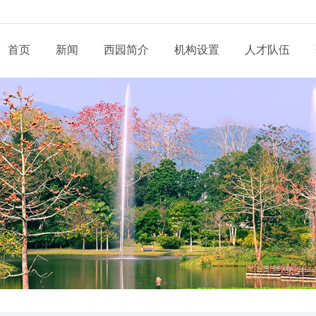
首页
新闻
西园简介
机构设置
人才队伍
现任领导
新闻动态
通知公告
态
科研部门
研究系列
管理系统
工程系列
党建动态
信息
党委和纪委
招生信息
培养管理
展
业务机构
实验系列
支撑系统
其他系列
群团天地
信息
学位委员会
学位学科
导师队伍
道
青促会小组
博士后流动站
党务公开
依申
形象标识
学生工作
服务指南
告
人才招聘
党建专题
联系
联系我们