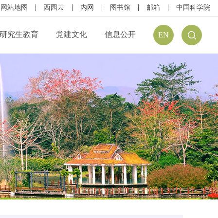
网站地图
西园云
内网
图书馆
邮箱
中国科学院
研究生教育
党建文化
信息公开
EN
公开规定
组织结构
信息公开指南
公开目录
廉政建设
预（决）算公开
请公开
文化建设
年度报告
方式
学习资源