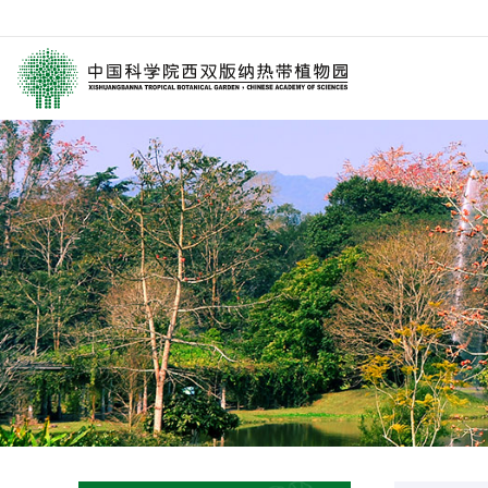
园区介绍
要闻
西园动
历任领导
媒体关注
科研进
学术委员会
园林消息
科普报
西园历史
旅游信息
通知公
数字园区