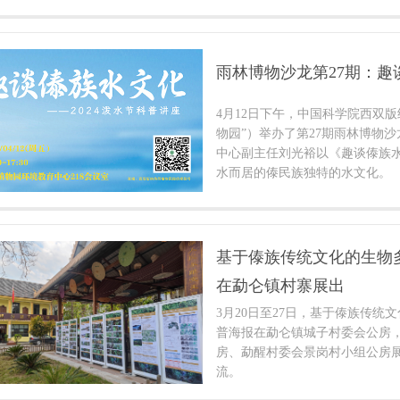
有趣的游戏闯关形式，深入了解
多样性之美，理解兰花的进化之
雨林博物沙龙第27期：趣
4月12日下午，中国科学院西双
物园”）举办了第27期雨林博物
中心副主任刘光裕以《趣谈傣族
水而居的傣民族独特的水文化。
基于傣族传统文化的生物
在勐仑镇村寨展出
3月20日至27日，基于傣族传统
普海报在勐仑镇城子村委会公房
房、勐醒村委会景岗村小组公房
流。