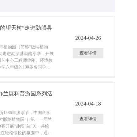
中的望天树”走进勐腊县
2024-04-26
热带植物园（简称“版纳植物
查看详情
活动走进勐腊县勐醒小学，开展
园艺中心工程师曾刚、环境教
学六年级的100多名同学做
办兰展科普游园系列活
2024-04-18
历1386年泼水节，中国科学
查看详情
“版纳植物园”）第十一届兰
开展“趣闯“兰”关 · 共绘
众在轻松愉悦的氛围中，通过