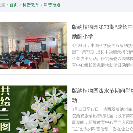
位置：
首页
>
科普教育
>
科普报道
版纳植物园第73期“成长
勐醒小学
4月24日，中国科学院西双版纳
园”）第73期“成长中的望天树”
科普讲座活动。版纳植物园园林
育中心组长景兆鹏为勐腊县勐醒小
了科普报告。
版纳植物园泼水节期间举
动
4月13日至17日，值西双版纳州傣
院西双版纳热带植物园（以下简称
展期间，环境教育中心面向入园游客
“兰”图系列科普活动，旨在让公