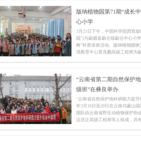
版纳植物园第71期“成长
心小学
3月21日下午，中国科学院西双版
园”)与勐腊县勐仑镇勐仑中心小学
树”科普讲座活动。版纳植物园恢
境教育中心景兆鹏高级工程师为勐
余名同学做了科普报告。
“云南省第二期自然保护
级班”在彝良举办
“云南省自然保护地科研能力提升培
年3月16日至20日在云南乌蒙山
团队由云南省野生动植物保护协
运洪正高级工程师等人组成，共有
保护区和9个省级自然保护区的2