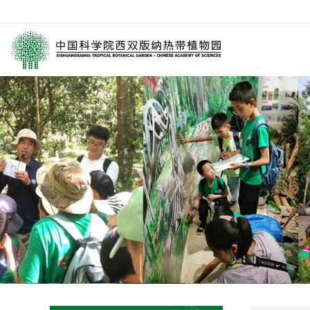
园区介绍
要闻
西园动
历任领导
媒体关注
科研进
学术委员会
园林消息
科普报
西园历史
旅游信息
通知公
数字园区