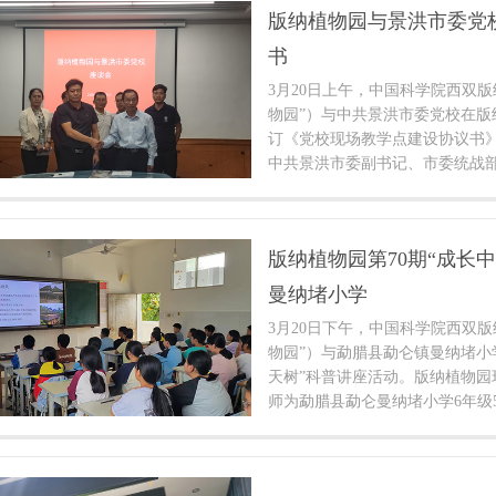
版纳植物园与景洪市委党
书
3月20日上午，中国科学院西双
物园”）与中共景洪市委党校在版
订《党校现场教学点建设协议书
中共景洪市委副书记、市委统战
出席了座谈会。
版纳植物园第70期“成长
曼纳堵小学
3月20日下午，中国科学院西双
物园”）与勐腊县勐仑镇曼纳堵小
天树”科普讲座活动。版纳植物园
师为勐腊县勐仑曼纳堵小学6年级