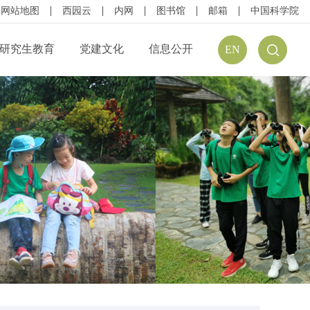
网站地图
西园云
内网
图书馆
邮箱
中国科学院
研究生教育
党建文化
信息公开
EN
公开规定
组织结构
信息公开指南
公开目录
廉政建设
预（决）算公开
请公开
文化建设
年度报告
方式
学习资源