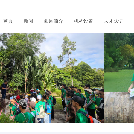
首页
新闻
西园简介
机构设置
人才队伍
现任领导
新闻动态
通知公告
态
科研部门
研究系列
管理系统
工程系列
党建动态
信息
党委和纪委
招生信息
培养管理
展
业务机构
实验系列
支撑系统
其他系列
群团天地
信息
学位委员会
学位学科
导师队伍
道
青促会小组
博士后流动站
党务公开
依申
形象标识
学生工作
服务指南
告
人才招聘
党建专题
联系
联系我们