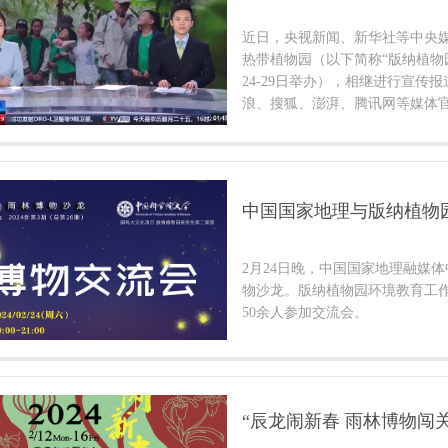
近日，央视新闻、新华社等中央
热带植物园（以下简称“版纳植物园
24-29日举办），相继进行宣传
浪、搜狐、澎湃、腾讯网等媒体
500万人次在线浏览观看。
中国国家地理与版纳植物
2月24日晚，中国国家地理融媒
物沙龙。版纳植物园环境教育工
50余人参加交流会。
“辰龙闹新春 雨林博物闯