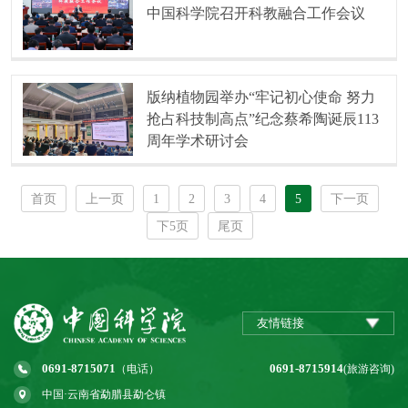
中国科学院召开科教融合工作会议
版纳植物园举办“牢记初心使命 努力
抢占科技制高点”纪念蔡希陶诞辰113
周年学术研讨会
首页
上一页
1
2
3
4
5
下一页
下5页
尾页
友情链接
0691-8715071
0691-8715914
（电话）
(旅游咨询)
中国·云南省勐腊县勐仑镇