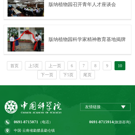
版纳植物园召开青年人才座谈会
版纳植物园科学家精神教育基地揭牌
首页
上5页
上一页
6
7
8
9
10
下一页
下5页
尾页
友情链接
0691-8715071
0691-8715914
（电话）
(旅游咨询)
中国·云南省勐腊县勐仑镇