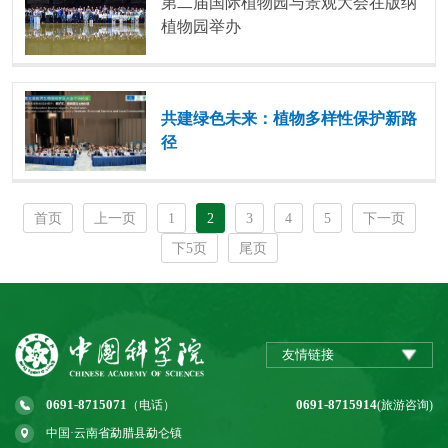
第二届国际植物园与景观大会在版纳
植物园举办
共建绿色未来：植物多样性保护新路
径
首页
上一页
1
2
3
4
5
下一页
下5页
尾页
友情链接
0691-8715071
0691-8715914
（电话）
(旅游咨询)
中国·云南省勐腊县勐仑镇