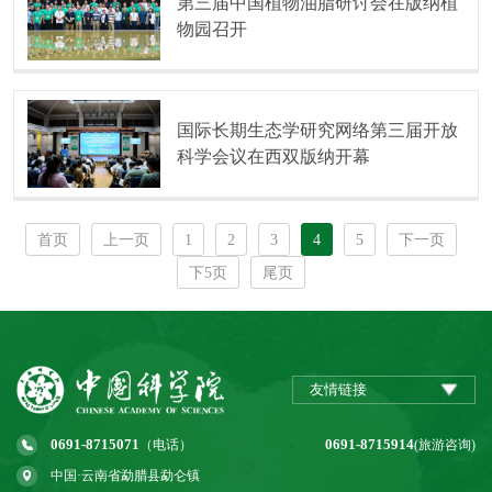
第三届中国植物油脂研讨会在版纳植
物园召开
国际长期生态学研究网络第三届开放
科学会议在西双版纳开幕
首页
上一页
1
2
3
4
5
下一页
下5页
尾页
友情链接
0691-8715071
0691-8715914
（电话）
(旅游咨询)
中国·云南省勐腊县勐仑镇