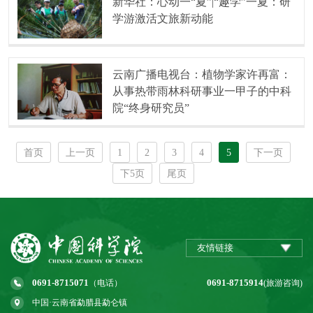
新华社：心动一“夏”|“趣学”一夏：研
学游激活文旅新动能
云南广播电视台：植物学家许再富：
从事热带雨林科研事业一甲子的中科
院“终身研究员”
首页
上一页
1
2
3
4
5
下一页
下5页
尾页
友情链接
0691-8715071
0691-8715914
（电话）
(旅游咨询)
中国·云南省勐腊县勐仑镇