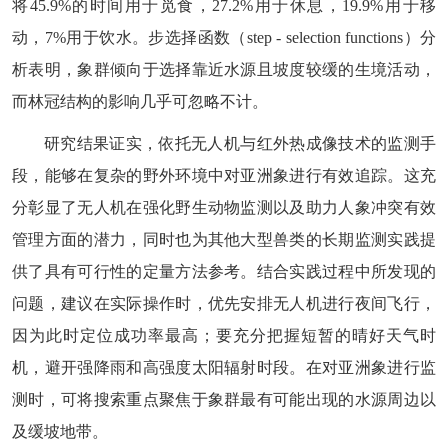
将
45.9%
的时间用于觅食，
27.2%
用于休息，
19.9%
用于移
动，
7%
用于饮水。步选择函数（
step - selection functions
）分
析表明，象群倾向于选择靠近水源且坡度较缓的生境活动，
而林冠结构的影响几乎可忽略不计。
研究结果证实，依托无人机与红外热成像技术的监测手
段，能够在复杂的野外环境中对亚洲象进行有效追踪。这充
分彰显了无人机在强化野生动物监测以及助力人象冲突有效
管理方面的潜力，同时也为其他大型兽类的长期监测实践提
供了具有可行性的定量方法参考。结合实践过程中所发现的
问题，建议在实际操作时，优先安排无人机进行夜间飞行，
因为此时定位成功率最高；要充分把握短暂的晴好天气时
机，避开强降雨和高强度太阳辐射时段。在对亚洲象进行监
测时，可将搜索重点聚焦于象群最有可能出现的水源周边以
及缓坡地带。