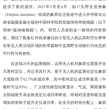
提供了新的途径。
2021
年
5
月至
6
月，由
17
头野生亚洲象
（
Elephas maximus
）组成的象群在迁徙途中进入并停留在云
南省勐腊县勐仑镇的中国科学院西双版纳热带植物园
（以下
简称
“版纳植物园”）
内。
研究人员
借助这一难得的停留契
机，测试了配备红外热成像仪的小型无人机以高时空分辨率
在靠近人类活动区域的热带森林中监测野生动物行为动态的
可行性与有效性。
在连续
20
天的监测期间，运用无人机对象群位置展开全
天逐时定位，并记录其行为。基于无人机的监测在定位象群
方面取得了
62.7%
的成功率，其中夜间定位成功率最高（午
夜时可达
95%
）。广义线性模型结果显示，气温、降雨量和
太阳辐射升高会致使定位成功率降低，而相对湿度和能见度
增加则有助于提升定位成功率。在全天的时间分配上，象群