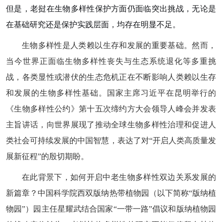
但是
，老挝在生物多样性保护方面仍面临突出挑战，无论是
在基础研究还是保护实践层面，均存在明显不足。
生物多样性
是
人类赖以生存和发展的重要基础。然而
，
当今世界
正面临生物多样性丧失
与
生态系统退化等多重挑
战，各
类
显性或潜伏的生态危机正在不断影响人类赖以生存
和发展的
生物多样性基础
。
国家主席习近平在昆明举行的
《生物多样性公约》第十五次缔约方大会领导人峰会并发表
主旨讲话，向世界展现了推动全球生物多样性治理和促进人
类社会可持续发展的中国智慧，表达了对
“开启人类高质量发
展新征程”的殷切期盼。
在此背景下，如何开启中老生物多样性双边关系发展的
新篇章？中国科学院西双版纳热带植物园（以下简称“版纳植
物园”）园主任星耀武结合国家“一带一路”倡议和版纳植物园