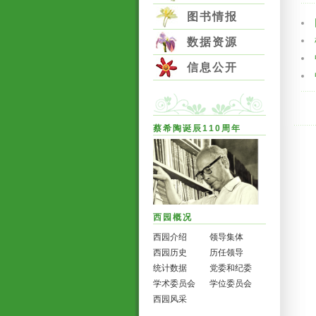
图书情报
数据资源
信息公开
蔡希陶诞辰110周年
西园概况
西园介绍
领导集体
西园历史
历任领导
统计数据
党委和纪委
学术委员会
学位委员会
西园风采