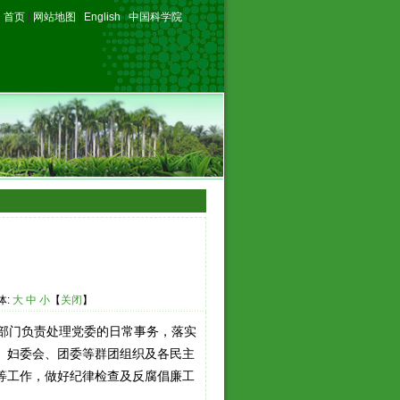
首页
|
网站地图
|
English
|
中国科学院
体:
大
中
小
【
关闭
】
部门负责处理党委的日常事务，落实
、妇委会、团委等群团组织及各民主
等工作，做好纪律检查及反腐倡廉工