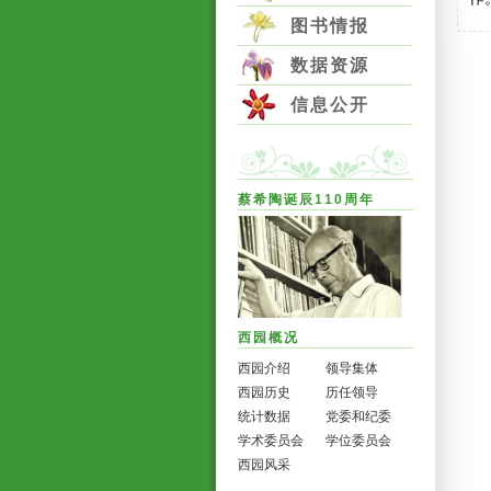
图书情报
数据资源
信息公开
蔡希陶诞辰110周年
西园概况
西园介绍
领导集体
西园历史
历任领导
统计数据
党委和纪委
学术委员会
学位委员会
西园风采