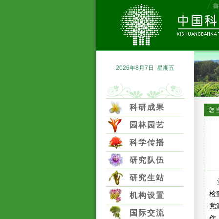
2026年8月7日 星期五
科研成果
您
园林园艺
科学传播
研究队伍
研究生站
党
检
机构设置
党
国际交流
作