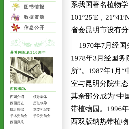
系我国著名植物学
图书情报
101°25′E，21
数据资源
信息公开
省会昆明市设有分
1970
年
7
月经国
蔡希陶诞辰110周年
1978
年
3
月经国务
所”。
1987
年
1
月“
室与昆明分院生态
西园概况
其余部分成为“中
西园介绍
领导集体
西园历史
历任领导
带植物园。
1996
年
统计数据
党委和纪委
学术委员会
学位委员会
西双版纳热带植物
西园风采