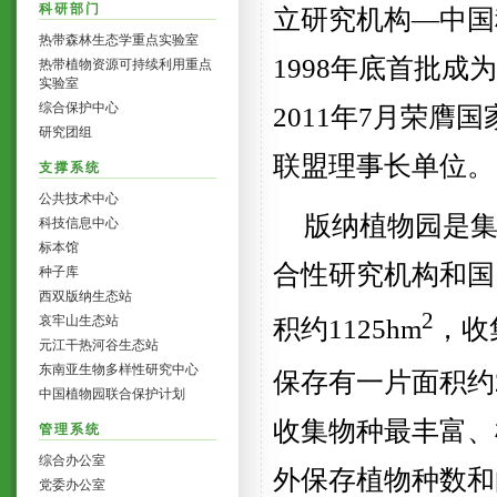
科研部门
立研究机构—中国
热带森林生态学重点实验室
1998
年底首批成为
热带植物资源可持续利用重点
实验室
综合保护中心
2011
年
7
月荣膺国
研究团组
联盟理事长单位。
支撑系统
公共技术中心
版纳植物园是
科技信息中心
标本馆
合性研究机构和国
种子库
西双版纳生态站
2
哀牢山生态站
积约1125hm
，收
元江干热河谷生态站
东南亚生物多样性研究中心
保存有一片面积约2
中国植物园联合保护计划
收集物种最丰富、
管理系统
综合办公室
外保存植物种数和
党委办公室