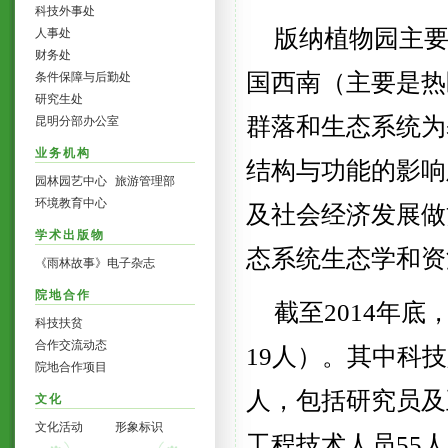
科技外事处
版纳植物园主
人事处
财务处
国西南（主要是热
条件保障与后勤处
研究生处
群落和生态系统为
昆明分部办公室
业务机构
结构与功能的影响
园林园艺中心
旅游管理部
环境教育中心
及社会经济发展做
学术出版物
态系统生态学和资
《雨林故事》电子杂志
院地合作
截至
2014
年底
科技扶贫
合作交流动态
19
人）。其中科技
院地合作项目
人，包括研究员及
文化
文化活动
形象标识
工程技术人员
55
人