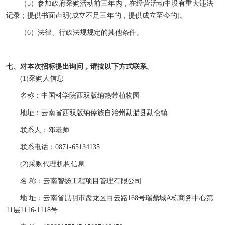
（
5
）参加政府采购活动前三年内，在经营活动中没有重大违法
记录；提供书面声明
(
成立不足三年的，提供成立至今的
)
。
（
6
）法律、行政法规规定的其他条件。
七、对本次招标提出询问，请按以下方式联系。
(1)采购人信息
名称：中国科学院西双版纳热带植物园
地址：云南省西双版纳傣族自治州勐腊县勐仑镇
联系人：邓老师
联系电话：
0871-65134135
(2)采购代理机构信息
名
称：云南智扬工程项目管理有限公司
地
址：
云南省昆明市盘龙区白云路
168号瑞鼎城
A栋商务中心
第
11层1116-1118号