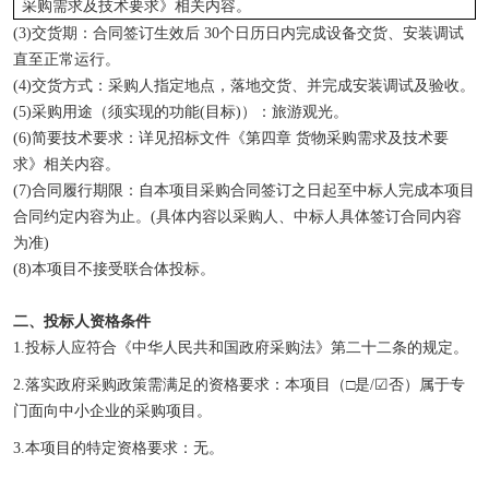
采购需求及技术要求》相关内容
。
(3)交货期：合同签订生效后 30个日历日内完成设备交货、安装调试
直至正常运行。
(4)交货方式：采购人指定地点，落地交货、并完成安装调试及验收。
(5)采购用途
（
须实现的功能
(目标)
）
：旅游观光。
(6)简要技术要求：详见招标文件《第四章 货物采购需求及技术要
求》相关内容。
(7)合同履行期限：自本项目采购合同签订之日起至中标
人
完成本项目
合同约定内容为止。
(具体内容以采购人、中标
人
具体签订合同内容
为准
)
(
8
)本项目不接受联合体投标。
二、投标人资格条件
1.投标人应符合《中华人民共和国政府采购法》第二十二条的规定。
2.落实政府采购政策需满足的资格要求：
本项目
（
□是/☑否
）
属于专
门面向中小企业的采购
项目。
3.本项目的特定资格要求：无。