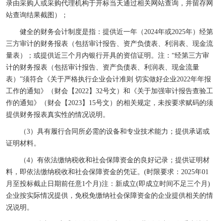
录由采购人或采购代理机构于开标当天通过相关网站查询，并留存网
站查询结果截图）；
健全的财务会计制度是指：提供近一年（
2024
年或
2025
年）经第
三方审计的财务报表（包括审计报告、资产负债表、利润表、现金流
量表）；或提供近三个月内银行开具的资信证明。
注：
“
经第三方审
计的财务报表（包括审计报告、资产负债表、利润表、现金流量
表）
”
须符合《关于严格执行企业会计准则 切实做好企业
2022
年年报
工作的通知》（财会【
2022
】
32
号文）和《关于加强审计报告查验工
作的通知》（财会【
2023
】
15
号文）的相关规定，未按要求赋码的须
提供财务报表真实性的情况说明。
（
3
）具有履行合同所必需的设备和专业技术能力；提供承诺或
证明材料。
（
4
）有依法缴纳税收和社会保障资金的良好记录；提供证明材
料，即依法缴纳税收和社会保障资金的凭证。
(
时限要求：
2025
年
01
月至投标截止日期前任意
1
个月
)
注：新成立
(
即成立时间不足三个月
)
企业按实际情况提供，免税免缴纳社会保障资金的企业提供相关的情
况说明。