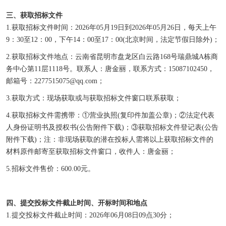
三、获取招标文件
1.获取招标文件时间：
2026
年
05
月
19
日到
2026
年
05
月
26
日
，每天上午
9：30至
12
：
00
，下午
14：00至17：00(北京时间，法定节假日除外)；
2.获取招标文件地点：云南省昆明市盘龙区白云路168号瑞鼎城
A栋商
务中心
第
11层1118号。联系人：
唐金丽
，联系方式：
15087102450，
邮箱号：2277515075@qq.com；
3.获取方式：现场获取或与获取招标文件窗口联系获取；
4.获取招标文件需携带：①营业执照(复印件加盖公章)；②
法定代表
人身份证明书
及授权书
(公告附件下载)；③获取招标文件登记表(公告
附件下载)；注：非现场获取的潜在
投标人
需将以上获取招标文件的
材料原件邮寄至获取招标文件窗口，收件人：
唐金丽；
5.招标文件售价：600
.00
元。
四、提交投标文件截止时间、开标时间和地点
1.提交投标文件截止时间：2026年
06
月
08
日
09点30分；