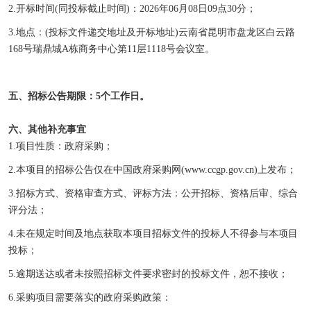
2.开标时间(同投标截止时间)：2026年
06
月
08
日
09点30分；
3.地点：(投标文件递交地址及开标地址)云南省昆明市盘龙区白云路
168号瑞鼎城
A栋商务中心
第
11层1118号
会议室。
五、
招标公告期限：
5个工作日。
六、其他补充事宜
1.项目性质：政府采购；
2.本项目的招标公告仅在中国政府采购网(www.ccgp.gov.cn)上发布；
3.招标方式、资格审查方式、评标方法：公开招标、资格后审、综合
评分法；
4.未在规定时间及地点获取本项目招标文件的投标人不得参与本项目
投标；
5.逾期送达或者未按照招标文件要求密封的投标文件，恕不接收；
6.采购项目需要落实的政府采购政策：