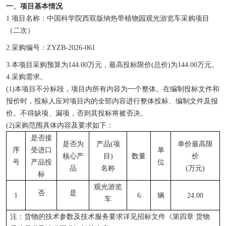
一、项目基本情况
1.项目名称：
中国科学院西双版纳热带植物园
观光游览车采购项目
（二次）
2.
采购编号
：
ZYZB-2026-061
3.本项目采购预算为
144.00万元
，最高投标限价
(总价)为
144.00
万元。
4.采购需求。
(1)本项目不分标段，项目内所有内容为一个整体。在编制投标文件和
报价时，投标人应对项目内的全部内容进行整体投标、编制文件及报
价。不得缺项、漏项，否则其投标将被否决。
(2)采购范围具体内容及要求如下：
是否接
是否为
产品(项
单价最高限
序
受进口
单
核心产
目)
数量
价
号
产品投
位
品
名称
(万元)
标
观光游览
否
是
1
6
辆
24
.00
车
注：货物的技术参数及技术服务要求详见招标文件《第四章 货物