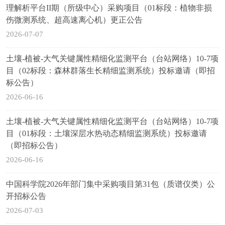
理解析平台II期（所级中心）采购项目（01标段：植物非损
伤微测系统、超高速离心机）更正公告
2026-07-07
土壤-植被-大气关键属性精细化监测平台（台站网络）10-7项
目（02标段：森林群落生长精细监测系统）投标邀请（即招
标公告）
2026-06-16
土壤-植被-大气关键属性精细化监测平台（台站网络）10-7项
目（01标段：土壤深层水热动态精细监测系统）投标邀请
（即招标公告）
2026-06-16
中国科学院2026年部门集中采购项目第31包（质谱仪类）公
开招标公告
2026-07-03