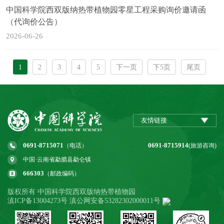
中国科学院西双版纳热带植物园零星工程采购询价邀请函
（代询价公告）
2026-06-26
1
2
3
4
5
下一页
下5页
尾页
友情链接
0691-8715071
0691-8715914
（电话）
(旅游咨询)
中国·云南省勐腊县勐仑镇
666303
（邮政编码）
版权所有 中国科学院西双版纳热带植物园
滇ICP备13004273号 滇公网安备53282302000011号