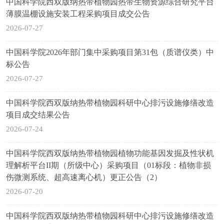
中国科学院西双版纳热带植物园热带生物资源综合研究平台
薄膜温棚设施安装工程采购项目成交公告
2026-07-27
中国科学院2026年部门集中采购项目第31包（质谱仪类）中
标公告
2026-07-27
中国科学院西双版纳热带植物园科研中心排污设施修缮改造
项目成交结果公告
2026-07-24
中国科学院西双版纳热带植物园植物功能基因发掘及性状机
理解析平台II期（所级中心）采购项目（01标段：植物非损
伤微测系统、超高速离心机）更正公告（2）
2026-07-20
中国科学院西双版纳热带植物园科研中心排污设施修缮改造