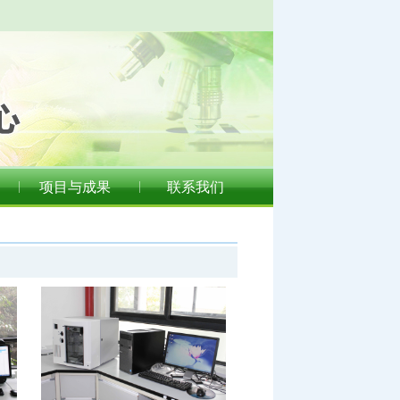
项目与成果
联系我们