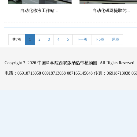
自动化移液工作站-...
自动化磁珠提取纯...
共7页
1
2
3
4
5
下一页
下5页
尾页
Copyright？
2026 中国科学院西双版纳热带植物园 .All Rights Reserved
电话：06918713058 06918713038 087165145648 传真：06918713038 069