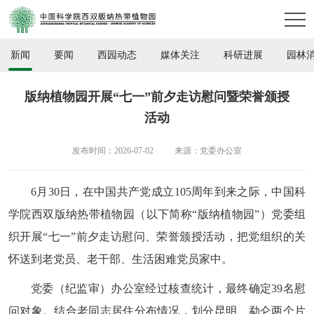
新闻
要闻
西园动态
媒体关注
科研进展
园林
版纳植物园开展“七一”前夕走访慰问暨荣誉颁授
活动
发布时间：2026-07-02
来源：党委办公室
6月30日，在中国共产党成立105周年到来之际，中国科
学院西双版纳热带植物园（以下简称“版纳植物园”）党委组
织开展“七一”前夕走访慰问、荣誉颁授活动，把党组织的关
怀送到老党员、老干部、生活困难党员家中。
党委（纪监审）办公室经过核查统计，最终确定39名慰
问对象。结合老同志居住分布情况，划分昆明、勐仑两个片