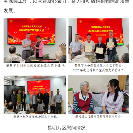
务保障工作，以党建凝心聚力，奋力推动版纳植物园高质量
发展。
昆明片区慰问情况