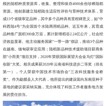
模的陆稻种质资源库，收集、整理和保存4000余份珍稀陆稻
资源。他创新建立陆稻陆生适应性评价与育种技术体系，育
成13个省级审定品种，其中多个品种具有里程碑意义，如"中
科西陆4号"为全国首个水陆两用稻品种。近五年来，其育成
品种推广面积300余万亩，累计新增稻谷2.24亿公斤，社会经
济效益显著。他主动服务国家"一带一路"倡议，推动3个品种
在越南、缅甸获审定应用；陆稻新品种技术援助项目获商务
部"小而美"项目支持，2020年荣获国际展望大会金马灯"国际
创新"大奖。相关成果获2020年云南省科技进步二等奖（排名
第一），个人荣获中国技术市场协会"三农科技服务金桥
奖"。作为勐腊县人大代表，他所提出的建设面向东南亚种子
基地的建议获采纳实施，充分体现了科技工作者服务地方发
展的责任担当。