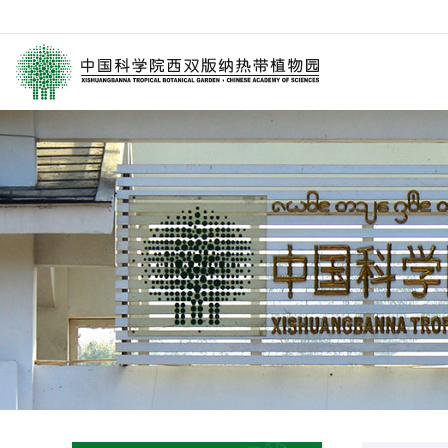
园区介绍
要闻
西园动
历任领导
媒体关注
科研进
学术委员会
园林消息
科普报
西园历史
旅游信息
通知公
数字园区