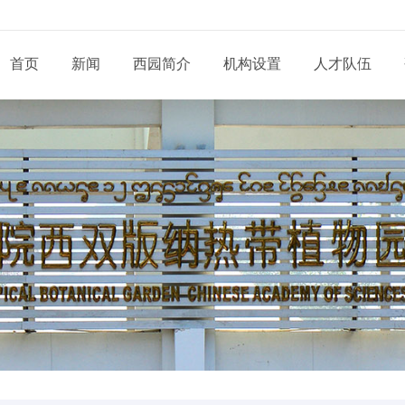
首页
新闻
西园简介
机构设置
人才队伍
现任领导
新闻动态
通知公告
态
科研部门
研究系列
管理系统
工程系列
党建动态
信息
党委和纪委
招生信息
培养管理
展
业务机构
实验系列
支撑系统
其他系列
群团天地
信息
学位委员会
学位学科
导师队伍
道
青促会小组
博士后流动站
党务公开
依申
形象标识
学生工作
服务指南
告
人才招聘
党建专题
联系
联系我们