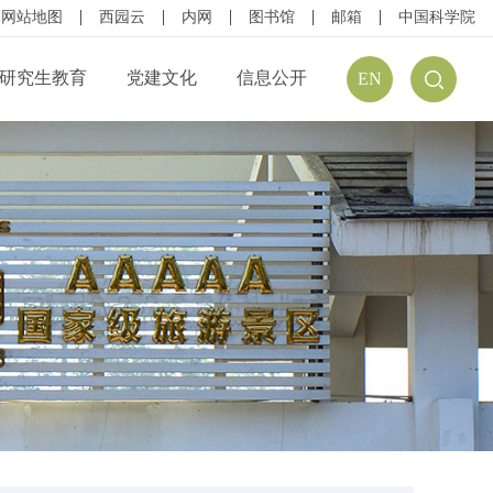
网站地图
西园云
内网
图书馆
邮箱
中国科学院
研究生教育
党建文化
信息公开
EN
公开规定
组织结构
信息公开指南
公开目录
廉政建设
预（决）算公开
请公开
文化建设
年度报告
方式
学习资源