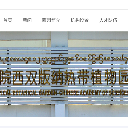
首页
新闻
西园简介
机构设置
人才队伍
现任领导
新闻动态
通知公告
态
科研部门
研究系列
管理系统
工程系列
党建动态
信息
党委和纪委
招生信息
培养管理
展
业务机构
实验系列
支撑系统
其他系列
群团天地
信息
学位委员会
学位学科
导师队伍
道
青促会小组
博士后流动站
党务公开
依申
形象标识
学生工作
服务指南
告
人才招聘
党建专题
联系
联系我们