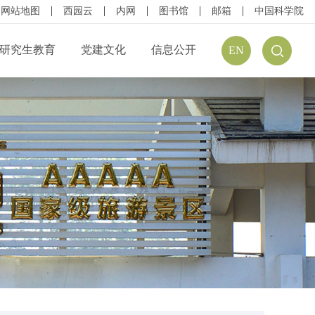
网站地图
西园云
内网
图书馆
邮箱
中国科学院
研究生教育
党建文化
信息公开
EN
公开规定
组织结构
信息公开指南
公开目录
廉政建设
预（决）算公开
请公开
文化建设
年度报告
方式
学习资源