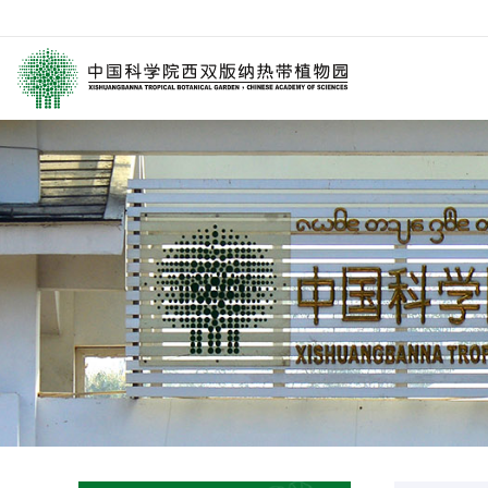
园区介绍
要闻
西园动
历任领导
媒体关注
科研进
学术委员会
园林消息
科普报
西园历史
旅游信息
通知公
数字园区