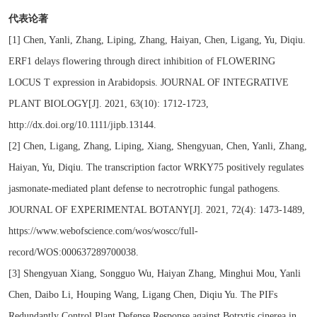
代表论著
[1] Chen, Yanli, Zhang, Liping, Zhang, Haiyan, Chen, Ligang, Yu, Diqiu.
ERF1 delays flowering through direct inhibition of FLOWERING
LOCUS T expression in Arabidopsis. JOURNAL OF INTEGRATIVE
PLANT BIOLOGY[J]. 2021, 63(10): 1712-1723,
http://dx.doi.org/10.1111/jipb.13144.
[2] Chen, Ligang, Zhang, Liping, Xiang, Shengyuan, Chen, Yanli, Zhang,
Haiyan, Yu, Diqiu. The transcription factor WRKY75 positively regulates
jasmonate-mediated plant defense to necrotrophic fungal pathogens.
JOURNAL OF EXPERIMENTAL BOTANY[J]. 2021, 72(4): 1473-1489,
https://www.webofscience.com/wos/woscc/full-
record/WOS:000637289700038.
[3] Shengyuan Xiang, Songguo Wu, Haiyan Zhang, Minghui Mou, Yanli
Chen, Daibo Li, Houping Wang, Ligang Chen, Diqiu Yu. The PIFs
Redundantly Control Plant Defense Response against Botrytis cinerea in