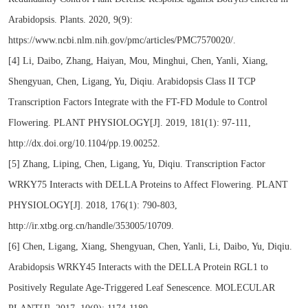
Arabidopsis. Plants. 2020, 9(9):
https://www.ncbi.nlm.nih.gov/pmc/articles/PMC7570020/.
[4] Li, Daibo, Zhang, Haiyan, Mou, Minghui, Chen, Yanli, Xiang,
Shengyuan, Chen, Ligang, Yu, Diqiu. Arabidopsis Class II TCP
Transcription Factors Integrate with the FT-FD Module to Control
Flowering. PLANT PHYSIOLOGY[J]. 2019, 181(1): 97-111,
http://dx.doi.org/10.1104/pp.19.00252.
[5] Zhang, Liping, Chen, Ligang, Yu, Diqiu. Transcription Factor
WRKY75 Interacts with DELLA Proteins to Affect Flowering. PLANT
PHYSIOLOGY[J]. 2018, 176(1): 790-803,
http://ir.xtbg.org.cn/handle/353005/10709.
[6] Chen, Ligang, Xiang, Shengyuan, Chen, Yanli, Li, Daibo, Yu, Diqiu.
Arabidopsis WRKY45 Interacts with the DELLA Protein RGL1 to
Positively Regulate Age-Triggered Leaf Senescence. MOLECULAR