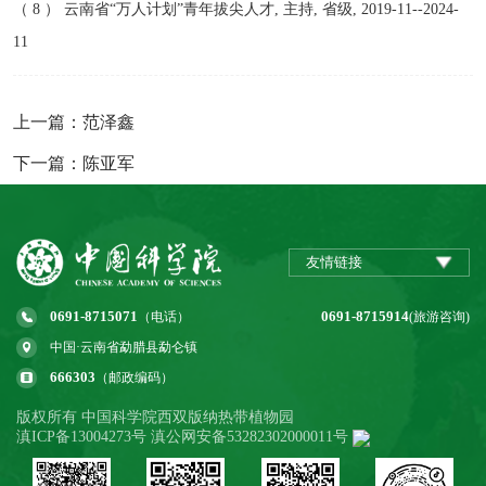
（ 8 ） 云南省“万人计划”青年拔尖人才, 主持, 省级, 2019-11--2024-
11
上一篇：范泽鑫
下一篇：陈亚军
友情链接
0691-8715071
0691-8715914
（电话）
(旅游咨询)
中国·云南省勐腊县勐仑镇
666303
（邮政编码）
版权所有 中国科学院西双版纳热带植物园
滇ICP备13004273号 滇公网安备53282302000011号