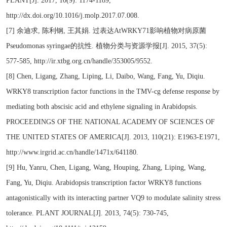
PLANT[J]. 2017, 10(9): 1174-1189,
http://dx.doi.org/10.1016/j.molp.2017.07.008.
[7] 余迪求, 陈利钢, 王其娟. 过表达AtWRKY71影响植物对病原菌
Pseudomonas syringae的抗性. 植物分类与资源学报[J]. 2015, 37(5):
577-585, http://ir.xtbg.org.cn/handle/353005/9552.
[8] Chen, Ligang, Zhang, Liping, Li, Daibo, Wang, Fang, Yu, Diqiu.
WRKY8 transcription factor functions in the TMV-cg defense response by
mediating both abscisic acid and ethylene signaling in Arabidopsis.
PROCEEDINGS OF THE NATIONAL ACADEMY OF SCIENCES OF
THE UNITED STATES OF AMERICA[J]. 2013, 110(21): E1963-E1971,
http://www.irgrid.ac.cn/handle/1471x/641180.
[9] Hu, Yanru, Chen, Ligang, Wang, Houping, Zhang, Liping, Wang,
Fang, Yu, Diqiu. Arabidopsis transcription factor WRKY8 functions
antagonistically with its interacting partner VQ9 to modulate salinity stress
tolerance. PLANT JOURNAL[J]. 2013, 74(5): 730-745,