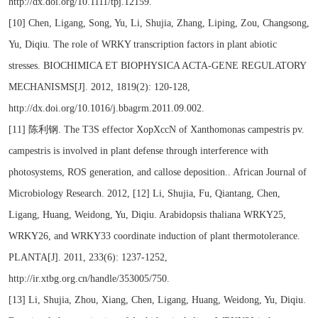
http://dx.doi.org/10.1111/tpj.12159.
[10] Chen, Ligang, Song, Yu, Li, Shujia, Zhang, Liping, Zou, Changsong,
Yu, Diqiu. The role of WRKY transcription factors in plant abiotic
stresses. BIOCHIMICA ET BIOPHYSICA ACTA-GENE REGULATORY
MECHANISMS[J]. 2012, 1819(2): 120-128,
http://dx.doi.org/10.1016/j.bbagrm.2011.09.002.
[11] 陈利钢. The T3S effector XopXccN of Xanthomonas campestris pv.
campestris is involved in plant defense through interference with
photosystems, ROS generation, and callose deposition.. African Journal of
Microbiology Research. 2012, [12] Li, Shujia, Fu, Qiantang, Chen,
Ligang, Huang, Weidong, Yu, Diqiu. Arabidopsis thaliana WRKY25,
WRKY26, and WRKY33 coordinate induction of plant thermotolerance.
PLANTA[J]. 2011, 233(6): 1237-1252,
http://ir.xtbg.org.cn/handle/353005/750.
[13] Li, Shujia, Zhou, Xiang, Chen, Ligang, Huang, Weidong, Yu, Diqiu.