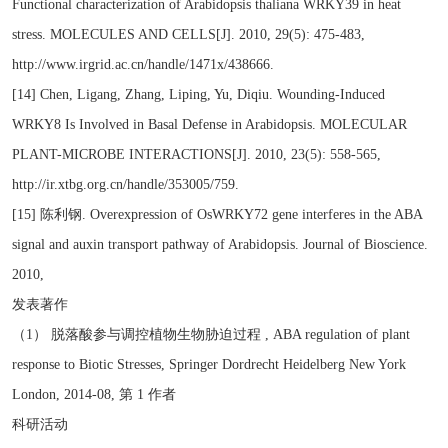
Functional characterization of Arabidopsis thaliana WRKY39 in heat
stress. MOLECULES AND CELLS[J]. 2010, 29(5): 475-483,
http://www.irgrid.ac.cn/handle/1471x/438666.
[14] Chen, Ligang, Zhang, Liping, Yu, Diqiu. Wounding-Induced
WRKY8 Is Involved in Basal Defense in Arabidopsis. MOLECULAR
PLANT-MICROBE INTERACTIONS[J]. 2010, 23(5): 558-565,
http://ir.xtbg.org.cn/handle/353005/759.
[15] 陈利钢. Overexpression of OsWRKY72 gene interferes in the ABA
signal and auxin transport pathway of Arabidopsis. Journal of Bioscience.
2010,
发表著作
（1） 脱落酸参与调控植物生物胁迫过程 , ABA regulation of plant
response to Biotic Stresses, Springer Dordrecht Heidelberg New York
London, 2014-08, 第 1 作者
科研活动