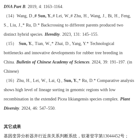
DNA Part B
. 2019, 4: 1163–1164.
（14）Wang, D.,
# Sun, Y.
,# Lei, W.,# Zhu, H., Wang, J., Bi, H., Feng,
S., Liu, J.,* Ru, D.* Backcrossing to different parents produced two
distinct hybrid species.
Heredity
. 2023, 131: 145–155.
（15）
Sun, Y.
, Tian, W.,* Zhai, D., Yang, Y.* Technological
bottlenecks and innovative developments for rubber tree breeding in
China.
Bulletin of Chinese Academy of Sciences
. 2024, 39: 191–197. (in
Chinese)
（16）Zhu, H., Lei, W., Lai, Q.,
Sun, Y.
,* Ru, D.* Comparative analysis
shows high level of lineage sorting in genomic regions with low
recombination in the extended Picea likiangensis species complex.
Plant
Diversity
. 2024, 46: 547–550.
其它成果
基因变异分析器并行近亲关系判断系统，软著登字第
13044452
号；