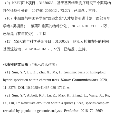
（9）
NSFC
面上项目，
31670665
，基于基因组重测序研究三个栗属物
种的适应性分化，
2017/01-2020/12，73.2
万，已结题，主持。
（10）
中组部与中国科学院“西部之光”人才培养引进计划（西部青年
学者
A
类项目），板栗和锥栗的物种分化，
2017/01-2019/12，50
万，
已结题（获评优秀），主持
（11）
NSFC
青年科学基金项目，
31300559
，丽江云杉和青扦的种间
基因流波动，
2014/01-2016/12，22
万，已结题，主持。
代表性论文目录
（
*
表示通讯作者）
（1）
Sun, Y.*
, Lu, Z., Zhu, X., Ma, H. Genomic basis of homoploid
hybrid speciation within chestnut trees.
Nature Communications
. 2020,
11: 3375. DOI: 10.1038/s41467-020-17111-w.
（2）
Sun, Y.*
, Abbott, R.J., Lu, Z., Mao, K., Zhang, L., Wang, X., Ru,
D., Liu, J.* Reticulate evolution within a spruce (Picea) species complex
revealed by population genomic analysis.
Evolution
. 2018, 72: 2669–