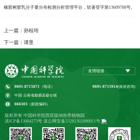
橡胶树胶乳分子量分布检测分析管理平台，软著登字第
13609708
号。
上一篇：孙桂玲
下一篇：谭垦
友情链接
0691-8715071
0691-8715914
（电话）
(旅游咨询)
中国·云南省勐腊县勐仑镇
666303
（邮政编码）
版权所有 中国科学院西双版纳热带植物园
滇ICP备13004273号 滇公网安备53282302000011号