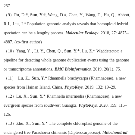
257.
（9）Ru, D.#,
Sun, Y.#
, Wang, D.#, Chen, Y., Wang, T., Hu, Q., Abbott,
R.J., Liu, J.* Population genomic analysis reveals that homoploid hybrid
speciation can be a lengthy process.
Molecular Ecology
. 2018, 27: 4875–
4887. (co-first author)
（10）
Yang, Y. , Li, Y., Chen, Q.,
Sun, Y.*
, Lu, Z.* Wgddetector: a
pipeline for detecting whole genome duplication events using the genome
or transcriptome annotations.
BMC Bioinformatics
. 2019, 20(1), 75.
（11） Lu, Z.,
Sun, Y.*
Rhamnella brachycarpa (Rhamnaceae), a new
species from Hainan Island, China.
PhytoKeys
. 2019, 132: 19–29.
（12）Lu, X.,
Sun, Y.*
Rhamnella intermedia (Rhamnaceae), a new
evergreen species from southwest Guangxi.
PhytoKeys
. 2020, 159: 115–
126.
（13）Zhu, X.,
Sun, Y.*
The complete chloroplast genome of the
endangered tree Parashorea chinensis (Dipterocarpaceae).
Mitochondrial