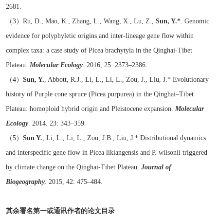
2681.
（3）
Ru, D., Mao, K., Zhang, L., Wang, X., Lu, Z.,
Sun, Y.*
. Genomic
evidence for polyphyletic origins and inter-lineage gene flow within
complex taxa: a case study of Picea brachytyla in the Qinghai-Tibet
Plateau.
Molecular Ecology
. 2016, 25: 2373–2386.
（4）
Sun, Y.
, Abbott, R.J., Li, L., Li, L., Zou, J., Liu, J.* Evolutionary
history of Purple cone spruce (Picea purpurea) in the Qinghai–Tibet
Plateau: homoploid hybrid origin and Pleistocene expansion.
Molecular
Ecology
.
2014. 23: 343–359.
（5）
Sun Y.
, Li, L., Li, L., Zou, J.B., Liu, J.* Distributional dynamics
and interspecific gene flow in Picea likiangensis and P. wilsonii triggered
by climate change on the Qinghai-Tibet Plateau.
Journal of
Biogeography
.
2015, 42: 475–484.
其余署名第一或通讯作者的论文目录