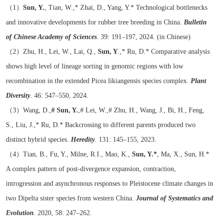
（1）
Sun, Y.
, Tian, W.,* Zhai, D., Yang, Y.* Technological bottlenecks
and innovative developments for rubber tree breeding in China.
Bulletin
of Chinese Academy of Sciences
. 39: 191–197, 2024. (in Chinese)
（2）Zhu, H., Lei, W., Lai, Q.,
Sun, Y
.
,* Ru, D.* Comparative analysis
shows high level of lineage sorting in genomic regions with low
recombination in the extended Picea likiangensis species complex.
Plant
Diversity
. 46: 547–550, 2024.
（3）
Wang, D.,
# Sun, Y.
,#
Lei, W.,# Zhu, H., Wang, J., Bi, H., Feng,
S., Liu, J.,* Ru, D.* Backcrossing to different parents produced two
distinct hybrid species.
Heredity
. 131: 145–155, 2023.
（4）Tian, B., Fu, Y., Milne, R.I., Mao, K.,
Sun, Y.*
, Ma, X., Sun, H.*
A complex pattern of post-divergence expansion, contraction,
introgression and asynchronous responses to Pleistocene climate changes in
two Dipelta sister species from western China.
Journal of Systematics and
Evolution
.
2020, 58: 247–262.