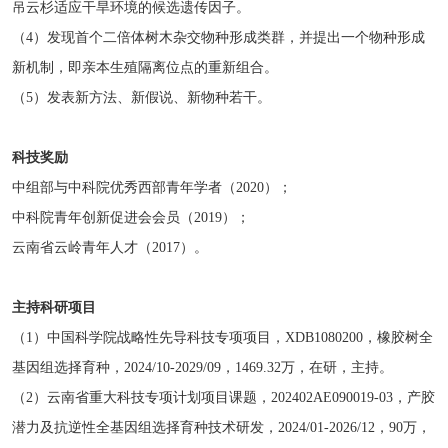
吊云杉适应干旱环境的候选遗传因子。
（4）
发现首个二倍体树木杂交物种形成类群，并提出一个物种形成
新机制，即亲本生殖隔离位点的重新组合。
（5）
发表新方法、新假说、新物种若干。
科技奖励
中组部与中科院优秀西部青年学者
（2020）
；
中科院青年创新促进会会员
（2019）
；
云南省云岭青年人才
（2017）
。
主持科研项目
（1）
中国科学院战略性先导科技专项项目，
XDB1080200
，橡胶树全
基因组选择育种，
2024/10-2029/09，1469.32
万，在研，主持。
（2）
云南省重大科技专项计划项目课题，
202402AE090019-03
，产胶
潜力及抗逆性全基因组选择育种技术研发，
2024/01-2026/12，90
万，