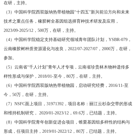
在研，主持。
（3）
中国科学院西双版纳热带植物园“十四五”新兴前沿方向和未来
技术之重点任务，橡胶树全基因组选择育种技术研发及应用，
2023/09-2025/12，500
万，在研，主持
。
（4）
中国科学院稳定支持基础研究领域青年团队计划，
YSBR-079
，
云南橡胶树种质资源退化与改良，
2022/07-2027/07，2000
万，在研，
参加。
（5）
云南省“千人计划”青年人才专项，云南省珍贵林木物种遗传多
样性形成与保护，
2018/01
-至今，
80
万，在研，主持。
（6）
中国科学院西双版纳热带植物园，启动研究经费，
2016/11-
至
今，
50
万，在研，主持。
（7）NSFC
面上项目，
31971392
，项目名称：丽江云杉杂交带的形成
和维持机制研究，
2020/01-2023/12，69.6
万，已结题，主持。
（8）
中国科学院青年创新促进会项目，锥栗基因组多样性的结构与
形成，任项目主持，
2019/01-2022/12，80
万，已结题，主持。