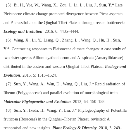
（5）
Bi, H., Yue, W., Wang, X., Zou, J., Li, L., Liu, J.,
Sun, Y.*
Late
Pleistocene climate change promoted divergence between Picea asperata
and P. crassifolia on the Qinghai-Tibet Plateau through recent bottlenecks.
Ecology and Evolution
. 2016, 6: 4435–4444.
（6）
Wang, X., Li, Y., Liang, Q., Zhang, L., Wang, Q., Hu, H.,
Sun,
Y.*
. Contrasting responses to Pleistocene climate changes: A case study of
two sister species Allium cyathophorum and A. spicata (Amaryllidaceae)
distributed in the eastern and western Qinghai-Tibet Plateau.
Ecology and
Evolution
.
2015, 5: 1513–1524.
（7）
Sun, Y.
, Wang, A., Wan, D., Wang, Q., Liu, J.* Rapid radiation of
Rheum (Polygonaceae) and parallel evolution of morphological traits.
Molecular Phylogenetics and Evolution
. 2012, 63: 150–158.
（8）
Sun, Y.
, Ikeda, H., Wang, Y., Liu, J.* Phylogeography of Potentilla
fruticosa (Rosaceae) in the Qinghai–Tibetan Plateau revisited: A
reappraisal and new insights.
Plant Ecology & Diversity
. 2010, 3: 249–