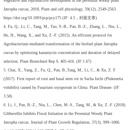
vegetative and reproductive development in the perennial woody plant
Jatropha curcas, 2018, Plant and cell physiology, 59(12), 2549-2563.
https://doi.org/10.1093/pcp/pcy175 (IF: 4.5，封面文章)
4. Fu, Q., Li, C., Tang, M., Tao, Y.-B., Pan, B.-Z., Zhang, L., Niu, L.,
He, H., Wang, X., and Xu, Z.-F. (2015). An efficient protocol for
Agrobacterium-mediated transformation of the biofuel plant Jatropha
curcas by optimizing kanamycin concentration and duration of delayed
selection. Plant Biotechnol Rep 9, 405-416. (IF:1.67)
5. Chai, X., Yang, Z., Fu, Q., Pan, B.,Tang, M., Li, C., & Xu, Z. F.
(2017). First report of root and basal stem rot in Sacha Inchi (Plukenetia
volubilis) caused by Fusarium oxysporum in China. Plant Disease. (IF:
3.58)
6. Li, J., Pan, B.-Z., Niu, L., Chen, M.-S., Tang, M., & Xu, Z.-F. (2018).
Gibberellin Inhibits Floral Initiation in the Perennial Woody Plant
Jatropha curcas. Journal of Plant Growth Regulation, 37(3), 999–1006.