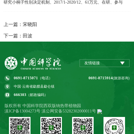
研究小桐子性别决定机制、2017/1-2020/12、61万元、在研、参与
上一篇：宋晓阳
下一篇：田波
友情链接
0691-8715071
0691-8715914
（电话）
(旅游咨询)
中国·云南省勐腊县勐仑镇
666303
（邮政编码）
版权所有 中国科学院西双版纳热带植物园
滇ICP备13004273号 滇公网安备53282302000011号