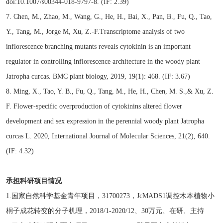
doi:10.1007/s00344-018-9797-8. (IF: 2.39)
7. Chen, M., Zhao, M., Wang, G., He, H., Bai, X., Pan, B., Fu, Q., Tao,
Y., Tang, M., Jorge M, Xu, Z.-F.Transcriptome analysis of two
inflorescence branching mutants reveals cytokinin is an important
regulator in controlling inflorescence architecture in the woody plant
Jatropha curcas. BMC plant biology, 2019, 19(1): 468. (IF: 3.67)
8. Ming, X., Tao, Y. B., Fu, Q., Tang, M., He, H., Chen, M. S.,& Xu, Z.
F. Flower-specific overproduction of cytokinins altered flower
development and sex expression in the perennial woody plant Jatropha
curcas L. 2020, International Journal of Molecular Sciences, 21(2), 640.
(IF: 4.32)
承担科研项目情况
1.国家自然科学基金青年项目，31700273，JcMADS1调控木本植物小
桐子成花转变的分子机理，2018/1-2020/12、30万元、在研、主持