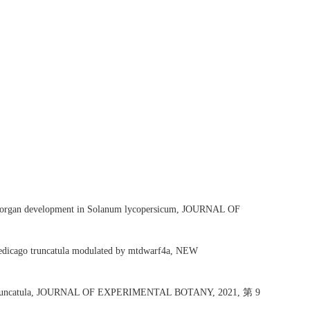
l organ development in Solanum lycopersicum, JOURNAL OF
Medicago truncatula modulated by mtdwarf4a, NEW
ago truncatula, JOURNAL OF EXPERIMENTAL BOTANY, 2021, 第 9