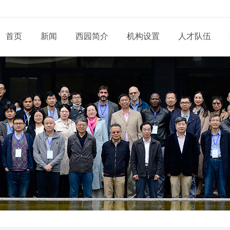
首页
新闻
西园简介
机构设置
人才队伍
现任领导
新闻动态
通知公告
态
科研部门
研究系列
管理系统
工程系列
党建动态
信息
党委和纪委
招生信息
培养管理
展
业务机构
实验系列
支撑系统
其他系列
群团天地
信息
学位委员会
学位学科
导师队伍
道
青促会小组
博士后流动站
党务公开
依申
形象标识
学生工作
服务指南
告
人才招聘
党建专题
联系
联系我们