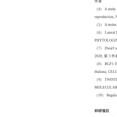
作者
（4） A study of
reproductio
（5） A molecu
（6） Lateral Le
PHYTOLOGIS
（7） Dwarf and
2020, 第 3 作
（8） RGF1 INSEN
thaliana, CE
（9） TWISTED 
MOLECULAR 
（10） Regulat
科研项目