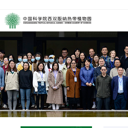
园区介绍
要闻
西园动
历任领导
媒体关注
科研进
学术委员会
园林消息
科普报
西园历史
旅游信息
通知公
数字园区