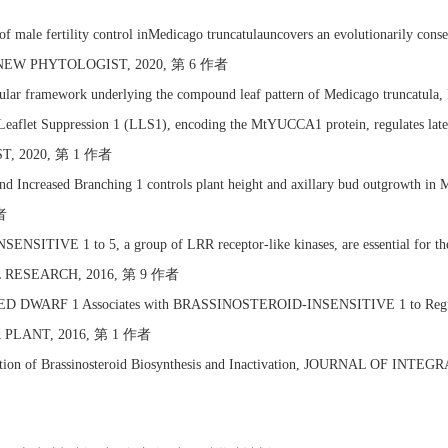
 male fertility control inMedicago truncatulauncovers an evolutionarily conse
n, NEW PHYTOLOGIST, 2020, 第 6 作者
lar framework underlying the compound leaf pattern of Medicago t
aflet Suppression 1 (LLS1), encoding the MtYUCCA1 protein, regulates late
T, 2020, 第 1 作者
 Increased Branching 1 controls plant height and axillary bud outgrow
者
SITIVE 1 to 5, a group of LRR receptor-like kinases, are essential for the 
LL RESEARCH, 2016, 第 9 作者
DWARF 1 Associates with BRASSINOSTEROID-INSENSITIVE 1 to Regulate Ea
PLANT, 2016, 第 1 作者
ion of Brassinosteroid Biosynthesis and Inactivation, JOURNAL OF I