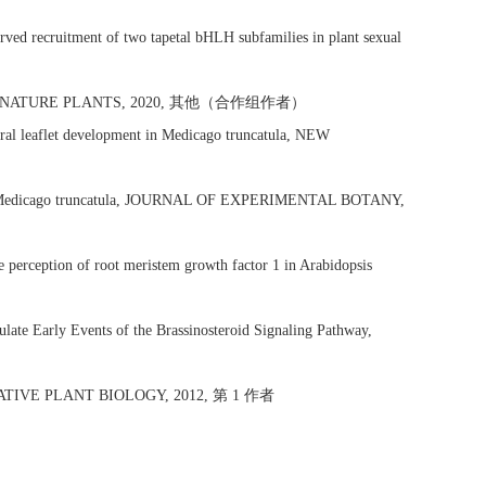
rved recruitment of two tapetal bHLH subfamilies in plant sexual
runcatula, NATURE PLANTS, 2020, 其他（合作组作者）
ral leaflet development in Medicago truncatula, NEW
th in Medicago truncatula, JOURNAL OF EXPERIMENTAL BOTANY,
perception of root meristem growth factor 1 in Arabidopsis
rly Events of the Brassinosteroid Signaling Pathway,
NTEGRATIVE PLANT BIOLOGY, 2012, 第 1 作者