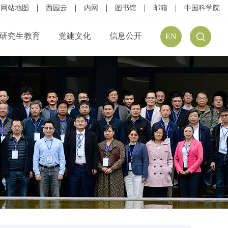
网站地图
西园云
内网
图书馆
邮箱
中国科学院
研究生教育
党建文化
信息公开
EN
公开规定
组织结构
信息公开指南
公开目录
廉政建设
预（决）算公开
请公开
文化建设
年度报告
方式
学习资源