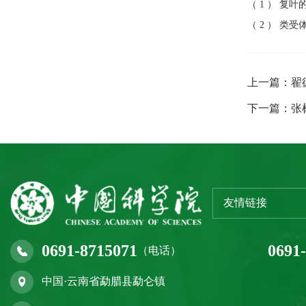
（ 1 ） 复叶
（ 2 ） 类受
上一篇：翟
下一篇：张
友情链接
0691-8715071
0691
（电话）
中国·云南省勐腊县勐仑镇