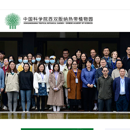
园区介绍
要闻
西园动
历任领导
媒体关注
科研进
学术委员会
园林消息
科普报
西园历史
旅游信息
通知公
数字园区