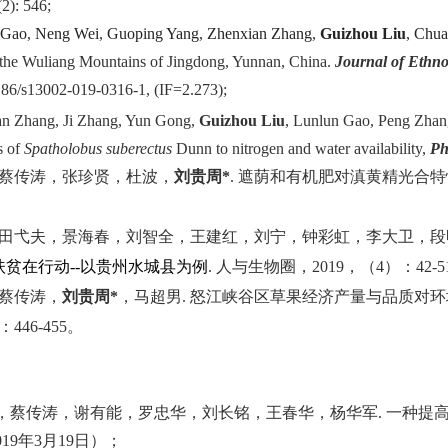
2): 546;
 Gao
,
Neng Wei
,
Guoping Yang
,
Zhenxian Zhang
,
Guizhou Liu
,
Chua
n the Wuliang Mountains of Jingdong, Yunnan, China.
Journal of Ethno
186/s13002-019-0316-1, (IF=2.273);
n Zhang, Ji Zhang, Yun Gong,
Guizhou Liu
, Lunlun Gao, Peng Zhan
s of
Spatholobus suberectus
Dunn to nitrogen and water availability,
Ph
蔡传涛，张珍贤，杜波，
刘贵周
*
.
遮荫和有机肥对滇黄精光合特
田弋夫，景海春，刘智全，王建红，刘宁，钟彩虹，李大卫，段
扶贫在行动
--
以贵州水城县为例
.
人与生物圈，
2019
，（
4
）：
42-5
蔡传涛，
刘贵周
*
，马超男
.
怒江峡谷区草果经济产量与品质对环
：
446-455
。
，
蔡传涛，谢有能，罗忠华，刘长铭，王春华，杨华军
.
一种提
019
年
3
月
19
日）；