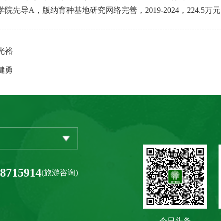
学院先导
A
，版纳育种基地研究网络完善，
2019-2024
，
224.5
万元
光裕
健勇
-8715914
(旅游咨询)
今日头条