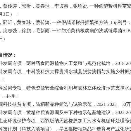
，蔡传涛，郭昕，黄春球，李贞泰，张珍贤
.
一种假鹊肾树种苗
月
3
日）；
，郭昕，黄春球，蔡传涛
.
一种假鹊肾树扦插繁殖方法（专利号
，庞志强，徐鹏，毛新雨
.
一种防治黄精根腐病的浅紫链霉菌
HJB
日）
目情况：
科发局专项，两种药食同源植物人工繁殖与规范化栽培，
2018-20
科发局专项，中科院科技支撑贵州水城县脱贫摘帽与实施乡村振
持；
科发局专项，特色资源安全综合利用与农林立体经济示范支撑水
研，主持；
院科技扶贫专项，陆稻新品种筛选与试验示范，
2021-2023
，
50
万
科发局专项，黄精种质资源圃及林下种植示范基地建设，
2022-20
生态环境保护专项，西双版纳天然橡胶加工污水有机循环处理综
科技计划（科技入滇项目），旱直播陆稻新品种选育与产业化研