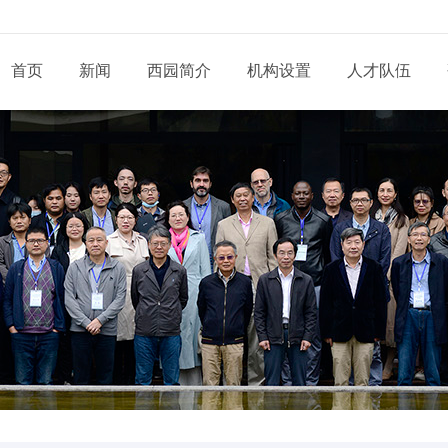
首页
新闻
西园简介
机构设置
人才队伍
现任领导
新闻动态
通知公告
态
科研部门
研究系列
管理系统
工程系列
党建动态
信息
党委和纪委
招生信息
培养管理
展
业务机构
实验系列
支撑系统
其他系列
群团天地
信息
学位委员会
学位学科
导师队伍
道
青促会小组
博士后流动站
党务公开
依申
形象标识
学生工作
服务指南
告
人才招聘
党建专题
联系
联系我们