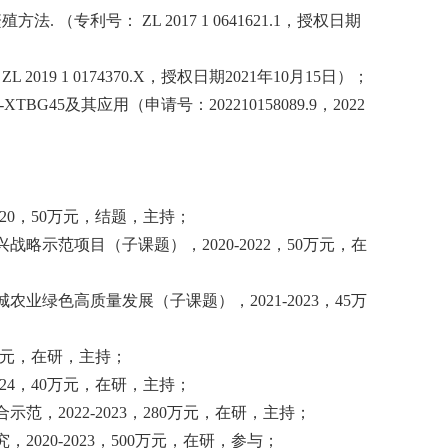
繁殖方法
.
（专利号：
ZL 2017 1 0641621.1
，授权日期
：
ZL 2019 1 0174370.X
，授权日期
2021
年
10
月
15
日）；
-XTBG45
及其应用（申请号：
202210158089.9
，
2022
20
，
50
万元，结题，主持；
兴战略示范项目（子课题），
2020-2022
，
50
万元，在
城农业绿色高质量发展（子课题），
2021-2023
，
45
万
元，在研，主持；
24
，
40
万元，在研，主持；
合示范，
2022-2023
，
280
万元，在研，主持；
究，
2020-2023
，
500
万元，在研，参与；