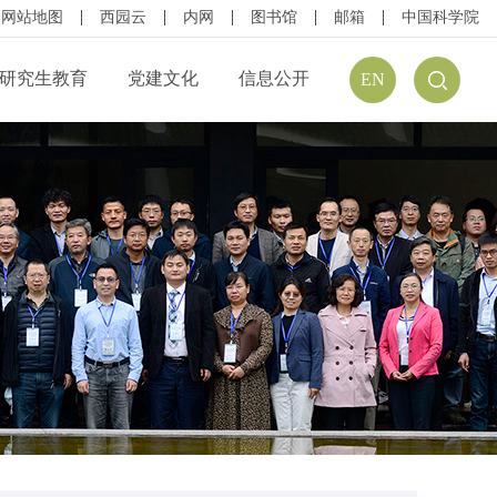
网站地图
西园云
内网
图书馆
邮箱
中国科学院
研究生教育
党建文化
信息公开
EN
公开规定
组织结构
信息公开指南
公开目录
廉政建设
预（决）算公开
请公开
文化建设
年度报告
方式
学习资源