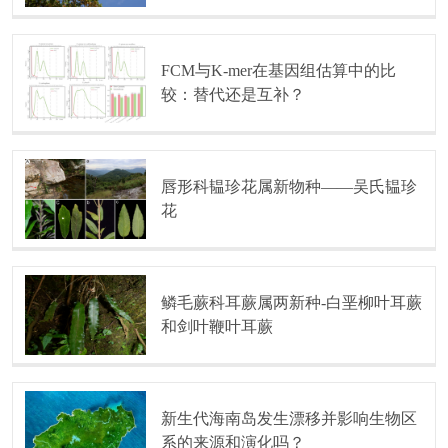
FCM与K-mer在基因组估算中的比
较：替代还是互补？
唇形科韫珍花属新物种——吴氏韫珍
花
鳞毛蕨科耳蕨属两新种-白垩柳叶耳蕨
和剑叶鞭叶耳蕨
新生代海南岛发生漂移并影响生物区
系的来源和演化吗？