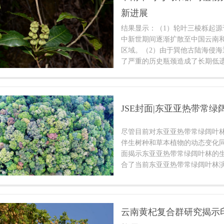
功能上展现出显著的适应性优势
新进展
结果显示：（1）轮叶三棱栎起源
中新世期间逐渐扩散至中国云南
区域。（2）由于巽他古陆海侵
了严重的历史瓶颈造成了长期低遗
岛的地形异质性和居群间的基因
（3）自末次盛冰期以来，婆罗
存的环境条件，预计在未来气候变
所”的作用，为维持物种进化潜力
JSE封面|东亚亚热带常
护。该研究阐明了古地理过程和
亚当前的植物分布格局，并通过
尽管目前对东亚亚热带常绿阔叶
域生物地理动态提供了一个案例
伴生树种和草本植物的动态变化
面揭示东亚亚热带常绿阔叶林的
合了当前东亚亚热带常绿阔叶林
应对人类世背景下的挑战和研究
云南黄杞复合群研究揭示