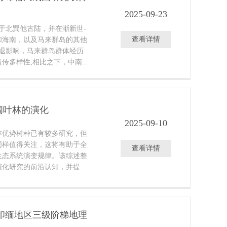
。
2025-09-23
于北巽他古陆，并在渐新世-
查看详情
和海南，以及马来群岛的其他
海退影响，马来群岛群体经历
传多样性;相比之下，中南半
流维持了居群高遗传多样性。
洲始终具备适宜轮叶三棱栎生
化背景下仍将继续发挥“避难
的长期避难所应注意优先保
绿阔叶林的演化
环境因素如何共同塑造了东南
2025-09-10
物种水平的种群历史为理解区
林优势树种已有较多研究，但
研究
同样值得关注，这将有助于全
查看详情
生态系统演变规律。该综述整
演化研究的前沿认知，并提出
建议。
印缅地区三级阶梯地理