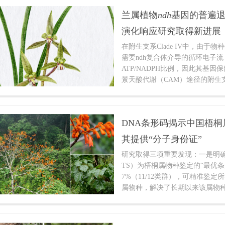
兰属植物
ndh
基因的普遍
演化响应研究取得新进展
在附生支系Clade IV中，由于
需要ndh复合体介导的循环电子流
ATP/NADPH比例，因此其基
景天酸代谢（CAM）途径的附生支系
弱光林下且具有菌根异养关系的地生支
选择压力的放松可能导致了ndh
失。此外，研究还发现质体基因组
DNA条形码揭示中国梧
的收缩，往往与ndhF基因的丢失高
地生类群演化历史中尤为显著。
其提供“分子身份证”
研究取得三项重要发现：一是明确
TS）为梧桐属物种鉴定的“最优条
7%（11/12类群），可精准鉴定
属物种，解决了长期以来该属物
在极小种群物种“云南梧桐（F. ma
irmiana sp.1 和 Firmiana sp.2
的栽培乔木（主要分布于云南中部古