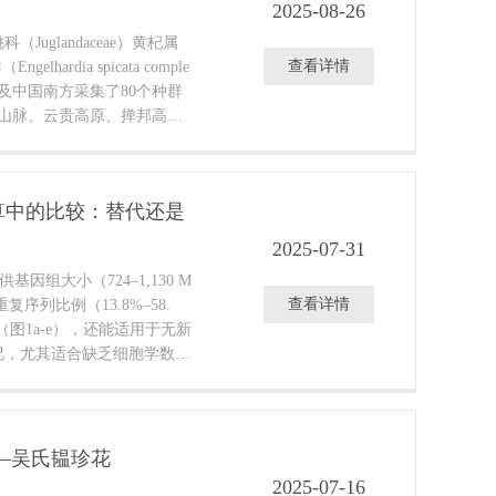
2025-08-26
uglandaceae）黄杞属
查看详情
lhardia spicata comple
及中国南方采集了80个种群
断山脉、云贵高原、掸邦高
综合利用五个叶绿体基因片段
育重建、分化时间估算、祖先
研究发现，云南黄杞复合群的
估算中的比较：替代还是
6.62百万年前（Ma），该
个分布于低海拔的长山山脉南
2025-07-31
高原；到了约23.03Ma
因组大小（724–1,130 M
的谱系进一步分化，形成两个
查看详情
重复序列比例（13.8%–58.
的掸邦高原，另一个则位于高
图1a-e），还能适用于无新
况，尤其适合缺乏细胞学数据
以下局限性：1.在高杂合度
oxburghiana）中，因异源位点
峰，导致基因组大小显著低
 fenzelii，重复比例高达
—吴氏韫珍花
主峰扁平或模糊，模型拟合偏低，
2025-07-16