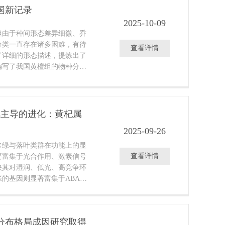
的灌丛或小乔木，二者在遗传距
国新记录
典型的云南梧桐（位于金沙江
2025-10-09
新界定云南梧桐的物种边界；
但由于种间形态差异细微、乔
据库中48条梧桐属叶绿体基因组
分类一直存在诸多困难，有待
查看详情
案例，强调了DNA条形码在
了详细的形态描述，提炼出了
重要性。
编写了我国黄檀组的物种分类
成员。
风主导的进化：黄杞属
2025-09-26
常绿与落叶类群在功能上的显
查看详情
要富集于光合作用、激素信号
映其对湿润、低光、高竞争环
的基因则显著富集于ABA信
关路径，强化了其对干旱胁迫
绿与落叶生态策略的形成不仅
，也深刻嵌入于基因功能的选
分布格局成因研究取得
种E. fenzelii在基因组