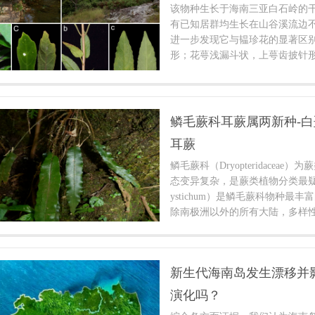
从而导致基因组大小高估；3.估算
该物种生长于海南三亚白石岭的
度）等参数设置，K值越小越可能
有已知居群均生长在山谷溪流边
²值与残差也受到显著影响。
进一步发现它与韫珍花的显著区
形；花萼浅漏斗状，上萼齿披针
果具8条纵肋。其小坚果在成熟
果成熟后由细丝悬挂在花萼外侧
者在形态、生境和繁殖策略上的
定为韫珍花属未被描述的新物种
鳞毛蕨科耳蕨属两新种-
耳蕨
鳞毛蕨科（Dryopteridacea
态变异复杂，是蕨类植物分类最疑
ystichum）是鳞毛蕨科物种最
除南极洲以外的所有大陆，多样
国西南及邻近地区。该属植物通
状。
新生代海南岛发生漂移并
演化吗？