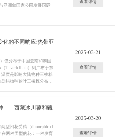
查看详情
演化历史及多样性形成机制。
保护与亚洲象国家公园发展国际
变化的不同响应:热带亚
2025-03-21
ensis）仅分布于中国云南和泰国
查看详情
vericillata）则广布于东
，温度是影响大陆物种三棱栎
响岛屿物种轮叶三棱栎分布的
陆物种三棱栎的潜在分布范围
物种轮叶三棱栎的潜在分布范
化的影响下，低纬度热带地区
种——西藏冰川蓼和甄
的避难所。这一研究认为，广
更容易受到未来气候变化的影
2025-03-20
栎受到的影响则较小。
花受精（dimorphic cl
查看详情
同时存在两种类型的花：一种发育