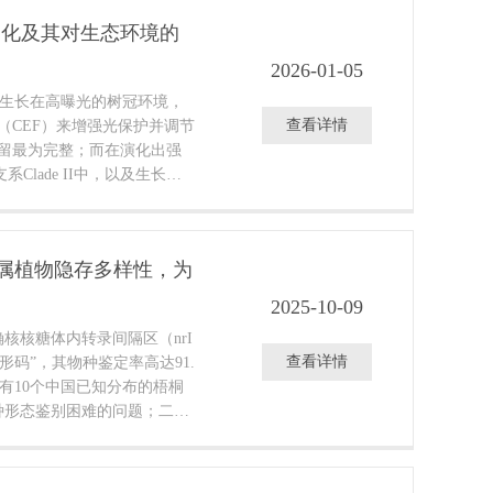
退化及其对生态环境的
2026-01-05
物种生长在高曝光的树冠环境，
查看详情
（CEF）来增强光保护并调节
因保留最为完整；而在演化出强
Clade II中，以及生长在
系Clade III中，环境中
基因大规模的假基因化与丢
结构的变异，特别是IR边界
桐属植物隐存多样性，为
度耦合，这在约8–10 Ma的
2025-10-09
核核糖体内转录间隔区（nrI
查看详情
形码”，其物种鉴定率高达91.
所有10个中国已知分布的梧桐
种形态鉴别困难的问题；二是
jor）”中发现2个隐存谱系（F
），其中Firmiana sp.1为高达10米
寺庙及植物园），Firmian