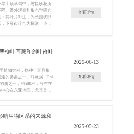
结果高度依赖K值（k-mer长
干旱山顶草甸中，与韫珍花所
高估重复序列比例，且模型R
不同。野外观察和形态学研究
查看详情
别：其叶片对生，为长圆状卵
形，下萼齿连合为梯形；小坚
后随即脱落，而韫珍花的小坚
，直至水流将其冲走。基于二
一系列差异，研究团队将其认
。
白垩柳叶耳蕨和剑叶鞭叶
2025-06-13
e）为蕨类植物大科，物种丰富且形
查看详情
难的类群之一。耳蕨属（Pol
丰富的属之一，约500种，分布在
性中心在东亚地区，尤其是中
常被鳞片、羽片基部常呈耳
影响生物区系的来源和
2025-05-23