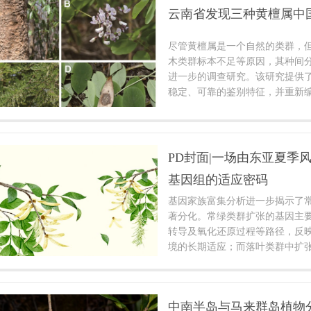
a sp.2为分布于金沙江中下游
云南省发现三种黄檀属中
离、地理分布及生长习性上均与
上游）存在显著差异，提示需重
尽管黄檀属是一个自然的类群，
三是通过整合分析GenBank 数
木类群标本不足等原因，其种间
数据，发现2个样本被错误标定的
进一步的调查研究。该研究提供
检验网络数据库中数据准确性的
稳定、可靠的鉴别特征，并重新
检索表，增加了我国黄檀属的新
PD封面|一场由东亚夏季
基因组的适应密码
基因家族富集分析进一步揭示了
著分化。常绿类群扩张的基因主
转导及氧化还原过程等路径，反
境的长期适应；而落叶类群中扩张
号通路、次生代谢和防御反应相
的快速响应机制。该结果表明常
体现在谱系分化与基因组结构上
中南半岛与马来群岛植物
择性扩增之中。进一步分析发现，常绿物