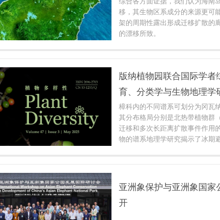
综合各方面证据，我们认为海南
移，其生物区系成分的来源更可
架的周期性露出形成迁移扩散的
的漂移所致。
版纳植物园联合国际学者
育、分类学与生物地理学
樟科内的不同谱系可划分为冈瓦
其分布格局分别是北热带植物群（Boreo
迁移和多次长距离扩散事件作用
物的谱系地理学研究揭示了冰期
物种在第四纪原地存活、保持种
外，近年来基于全基因组数据的
示了樟科植物的基因组演化历史
础。然而，目前樟科内多个类群
亚洲象保护与亚洲象国家
析，其复杂的生物地理历史与生
开
建议在未来采用多学科交叉的研
组学、形态学和生态学等多种研