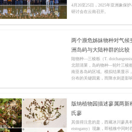
重要生态与经济价值植物类群的
4月20至25日，2025年亚洲象
研讨会在云南召开。
两个濒危姊妹物种对气候
洲岛屿与大陆种群的比较
陆物种—三棱栎（T. doichang
北部清莱，岛屿物种—轮叶三棱栎（T. 
南亚各岛屿区域。模拟结果显示
分布的关键因素，而降水则是影
主要因素；未来，狭域分布的大
可能会扩大，而广域分布的岛屿
围可能会缩小；同时，在气候变
版纳植物园描述蓼属两新
的山顶有望成为大陆和岛屿物种
域分布的岛屿物种轮叶三棱栎将
氏蓼
响，而狭域分布的大陆物种三棱
其值得注意的是，西藏冰川蓼具有两型闭
eistogamy）现象，即植株中