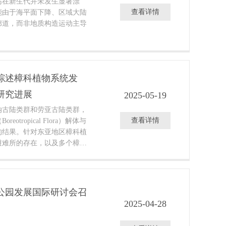
岛在新生代并未发生显著漂
查看详情
能由于海平面下降、区域大陆
廊道，而非地质构造运动主导
综述樟科植物系统发
研究进展
2025-05-19
纳古陆类群和劳亚古陆类群，
查看详情
tropical Flora）解体与
的结果。针对东亚地区樟科植
避难所的存在，以及多个樟科
群稳定或扩张的演化历史。此
比较基因组学研究，进一步揭
及其代谢多样性特征的遗传基
间的系统发育关系仍有待解
公园发展国际研讨会召
态功能亟需深入研究。最后，
2025-04-28
究策略，整合野外调查、基因
究手段，以全面揭示这一兼具