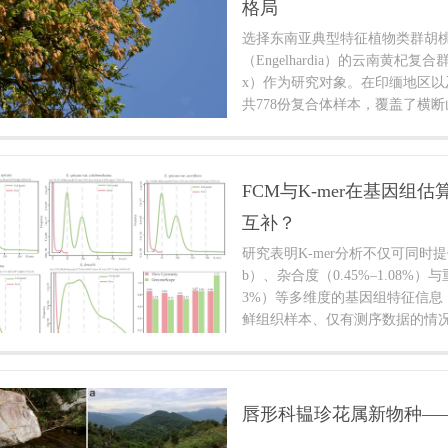
格局
选择东南亚典型特征植物类群胡桃科（J
（Engelhardia）的云南黄杞复合群（Enge
x）作为研究对象。在印缅地区以
共778份复合体样本，覆盖了横
原、长山山脉等关键地理单元。
和一个核基因片段进行了系统发
区域重建，以及海拔分化分析。
FCM与K-mer在基因组
分化呈现出明显的阶段性特征：约2
复合体首次分化为两个谱系，一
互补？
部，另一个则分布在横断山脉及掸邦
研究表明K-mer分析不仅可同时提供基
时，分布于横断山脉及掸邦高原
b）、杂合度（0.45%–1.08%）与
新的谱系，其中一个位于中海拔
3%）等多维度的基因组特征信息（
海拔的横断山脉和云贵高原。
鲜组织样本、仅有测序数据的情
的非模式植物研究。但该方法存在
物种（如E. spicata各变种及E. r
引发次级K-mer峰易被误判为主
估；2.在重复序列比例高的物种（如E.
唇形科韫珍花属新物种—
58.3%）中，K-mer分布图形