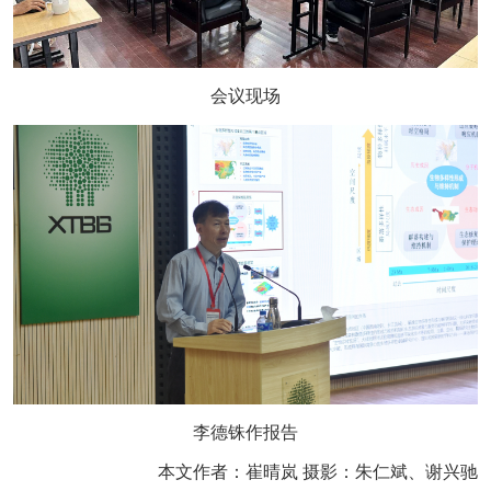
会议现场
李德铢作报告
本文作者：崔晴岚 摄影：朱仁斌、谢兴驰