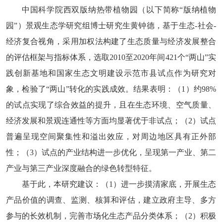
中国科学院西双版纳热带植物园
（以下简称
“版纳植物
园”）
景观生态
学
研究
组博士研究生黄钟德，
基于生态
-
社会
-
经济复合视角，采用加权法构建了生态质量与经济发展整合
的评估框架与指标体系，选取
2010
至
2020
年间
421个
“两山”
实
践创新基地
和
国家生态文明建设示范市县试点作为研究对
象，检验了
“两山”转化的实践成效
。结果表
明：（
1
）约
98%
的试点实现了综合效益的提升，且在生态环境、空气质量、
经济发展和景观连通性等方面均显著优于非试点；（
2
）试点
普遍呈现空间聚集性和溢出效应，对周边地区具有正外部
性；（
3
）试点的产业结构进一步优化，呈现第一产业、第二
产业与第三产业深度融合的绿色转型特征
。
基于此，本研究建议：（
1
）
进一步摸清家底，开展生态
产品价值的调查、监测、核算和评估，
建立政府主导、多方
参与的长效机制，完善市场化生态产品分类体系
；（
2
）
积极