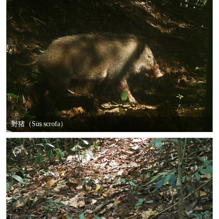
野猪（Sus scrofa）