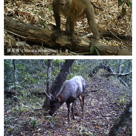
豚尾猴（Macaca nemestrina）