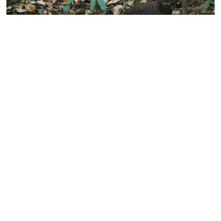
灰孔雀雉（Polyplectron bicalcaratum）