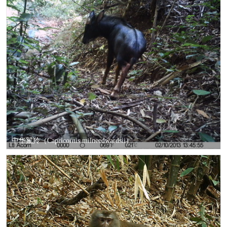
中华鬣羚（Capricornis milneedwardsii）