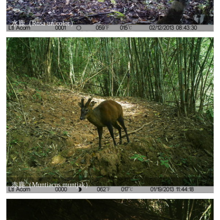
水鹿（Rusa unicolor）
赤麂（Muntiacus muntjak）