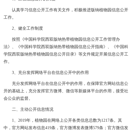
认真学习信息公开工作有关文件，积极推进版纳植物园信息公开
工作。
2、健全工作制度
按照《中国科学院西双版纳热带植物园信息公开工作管理办
法》、《中国科学院西双版纳热带植物园信息公开指南》、《中国科
学院西双版纳热带植物园信息公开目录》等文件规定开展信息公开工
作。
3、充分发挥网络平台在信息公开中的作用
充分发挥网络平台在信息公开中的作用，在保障官方网站信息公
开的基础上，充分发挥官方微博、微信等新媒体平台的作用，接受社
会公众的监督。
二、主动公开信息情况
1、2019年，植物园在网络上公开各类信息总数为1217条。其
中，官方网站发布信息419条，官方微博发表微博579条；官方微信发