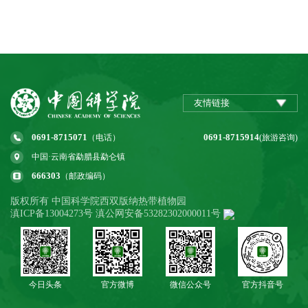
友情链接
0691-8715071
0691-8715914
（电话）
(旅游咨询)
中国·云南省勐腊县勐仑镇
666303
（邮政编码）
版权所有 中国科学院西双版纳热带植物园
滇ICP备13004273号 滇公网安备53282302000011号
今日头条
官方微博
微信公众号
官方抖音号