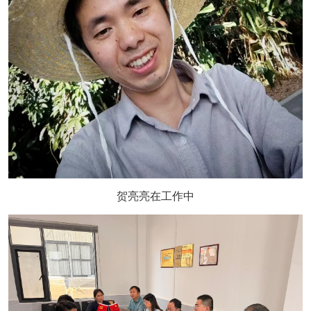
贺亮亮在工作中