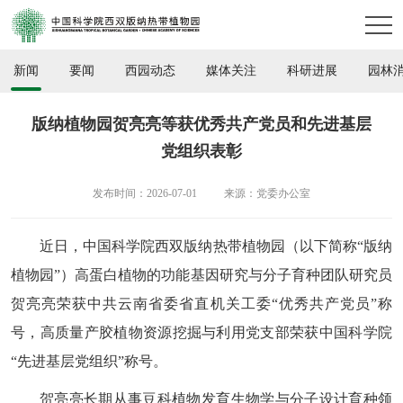
新闻
要闻
西园动态
媒体关注
科研进展
园林
版纳植物园贺亮亮等获优秀共产党员和先进基层
党组织表彰
发布时间：2026-07-01
来源：党委办公室
近日，中国科学院西双版纳热带植物园（以下简称“版纳
植物园”）高蛋白植物的功能基因研究与分子育种团队研究员
贺亮亮荣获中共云南省委省直机关工委“优秀共产党员”称
号，高质量产胶植物资源挖掘与利用党支部荣获中国科学院
“先进基层党组织”称号。
贺亮亮长期从事豆科植物发育生物学与分子设计育种领