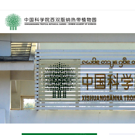
园区介绍
要闻
西园动
历任领导
媒体关注
科研进
学术委员会
园林消息
科普报
西园历史
旅游信息
通知公
数字园区