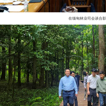
在缅甸林业司会谈合