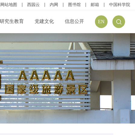
网站地图
西园云
内网
图书馆
邮箱
中国科学院
研究生教育
党建文化
信息公开
EN
公开规定
组织结构
信息公开指南
公开目录
廉政建设
预（决）算公开
请公开
文化建设
年度报告
方式
学习资源