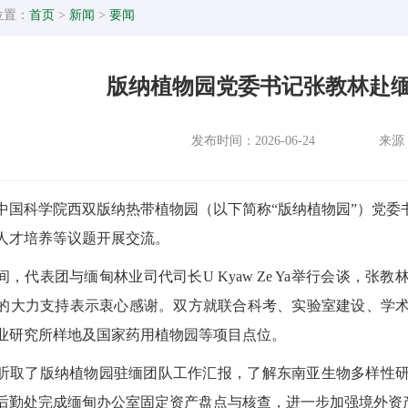
位置：
首页
>
新闻
>
要闻
版纳植物园党委书记张教林赴
发布时间：2026-06-24
来源
中国科学院西双版纳热带植物园（以下简称“版纳植物园”）党委
人才培养等议题开展交流。
间，代表团与缅甸林业司代司长U Kyaw Ze Ya举行会谈，
的大力支持表示衷心感谢。双方就联合科考、实验室建设、学
业研究所样地及国家药用植物园等项目点位。
听取了版纳植物园驻缅团队工作汇报，了解东南亚生物多样性
后勤处完成缅甸办公室固定资产盘点与核查，进一步加强境外资