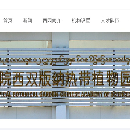
首页
新闻
西园简介
机构设置
人才队伍
现任领导
新闻动态
通知公告
态
科研部门
研究系列
管理系统
工程系列
党建动态
信息
党委和纪委
招生信息
培养管理
展
业务机构
实验系列
支撑系统
其他系列
群团天地
信息
学位委员会
学位学科
导师队伍
道
青促会小组
博士后流动站
党务公开
依申
形象标识
学生工作
服务指南
告
人才招聘
党建专题
联系
联系我们