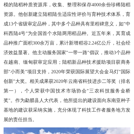
模的陆稻种质资源库，收集、整理和保存4000余份珍稀陆稻
资源。他创新建立陆稻陆生适应性评价与育种技术体系，育
成13个省级审定品种，其中多个品种具有里程碑意义，如"中
科西陆4号"为全国首个水陆两用稻品种。近五年来，其育成
品种推广面积300余万亩，累计新增稻谷2.24亿公斤，社会经
济效益显著。他主动服务国家"一带一路"倡议，推动3个品种
在越南、缅甸获审定应用；陆稻新品种技术援助项目获商务
部"小而美"项目支持，2020年荣获国际展望大会金马灯"国际
创新"大奖。相关成果获2020年云南省科技进步二等奖（排名
第一），个人荣获中国技术市场协会"三农科技服务金桥
奖"。作为勐腊县人大代表，他所提出的建设面向东南亚种子
基地的建议获采纳实施，充分体现了科技工作者服务地方发
展的责任担当。