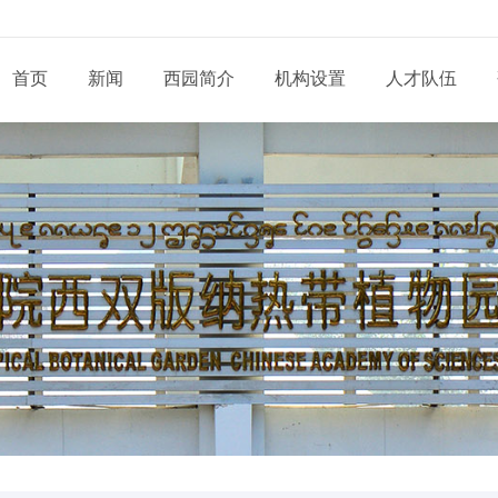
首页
新闻
西园简介
机构设置
人才队伍
现任领导
新闻动态
通知公告
态
科研部门
研究系列
管理系统
工程系列
党建动态
信息
党委和纪委
招生信息
培养管理
展
业务机构
实验系列
支撑系统
其他系列
群团天地
信息
学位委员会
学位学科
导师队伍
道
青促会小组
博士后流动站
党务公开
依申
形象标识
学生工作
服务指南
告
人才招聘
党建专题
联系
联系我们