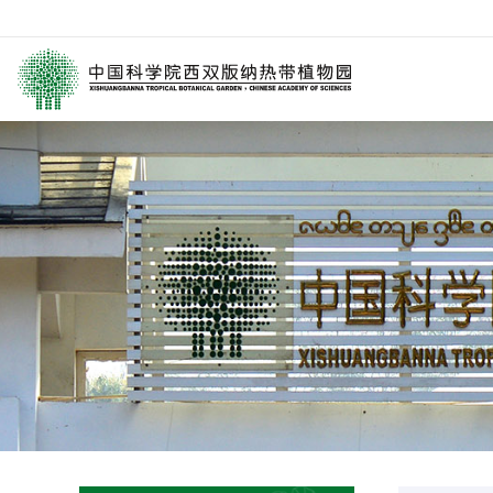
园区介绍
要闻
西园动
历任领导
媒体关注
科研进
学术委员会
园林消息
科普报
西园历史
旅游信息
通知公
数字园区