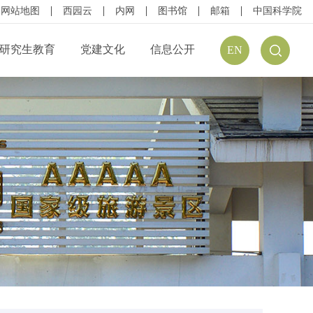
网站地图
西园云
内网
图书馆
邮箱
中国科学院
研究生教育
党建文化
信息公开
EN
公开规定
组织结构
信息公开指南
公开目录
廉政建设
预（决）算公开
请公开
文化建设
年度报告
方式
学习资源