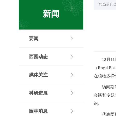
您当前的
新闻
要闻
西园动态
12月
（Royal 
媒体关注
在植物多样
访问期间
科研进展
会谈和专题
识。
园林消息
代表团