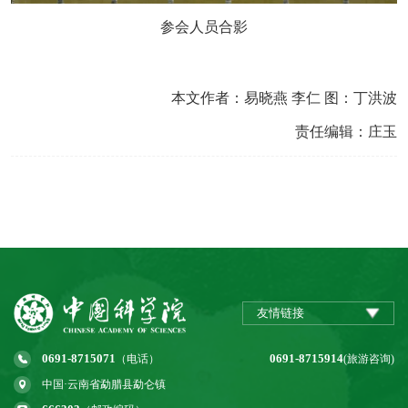
参会人员合影
本文作者：易晓燕 李仁 图：丁洪波
责任编辑：庄玉
友情链接
0691-8715071
0691-8715914
（电话）
(旅游咨询)
中国·云南省勐腊县勐仑镇