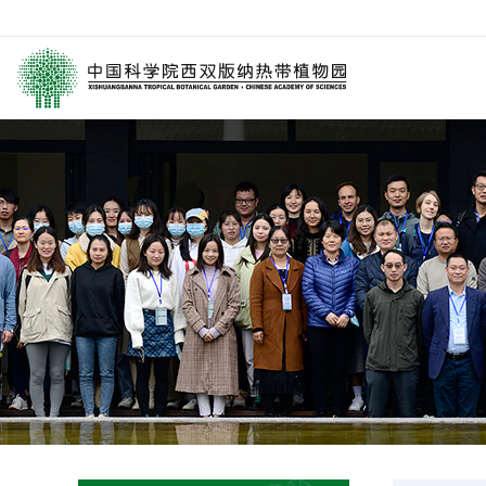
园区介绍
要闻
西园动
历任领导
媒体关注
科研进
学术委员会
园林消息
科普报
西园历史
旅游信息
通知公
数字园区