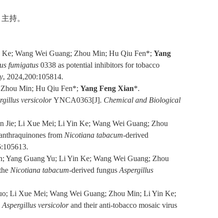
，主持。
in Ke; Wang Wei Guang; Zhou Min; Hu Qiu Fen*;
Yang
lus fumigatus
0338 as potential inhibitors for tobacco
y
, 2024,200:105814.
; Zhou Min; Hu Qiu Fen*;
Yang Feng Xian
*.
rgillus versicolor
YNCA0363[J].
Chemical and Biological
n Jie; Li Xue Mei; Li Yin Ke; Wang Wei Guang; Zhou
 anthraquinones from
Nicotiana tabacum
-derived
6:105613.
Min; Yang Guang Yu; Li Yin Ke; Wang Wei Guang; Zhou
 the
Nicotiana
tabacum
-derived fungus
Aspergillus
 Duo; Li Xue Mei; Wang Wei Guang; Zhou Min; Li Yin Ke;
s
Aspergillus
versicolor
and their anti-tobacco mosaic virus