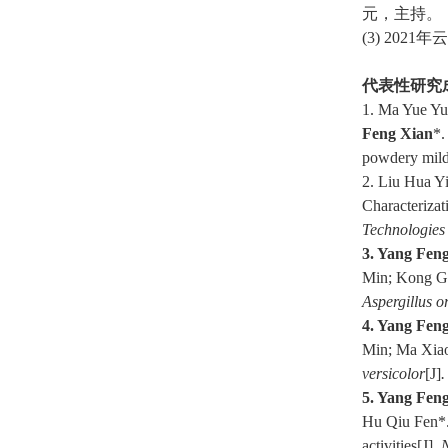
元，主持。
(3) 2021
年云
代表性研究
1. Ma Yue Yu
Feng Xian
*.
powdery mild
2. Liu Hua Y
Characterizat
Technologies 
3. Yang Fen
Min; Kong Gu
Aspergillus o
4. Yang Fen
Min; Ma Xiao
versicolor
[J]
.
5. Yang Fen
Hu Qiu Fen*.
activities[J].
N