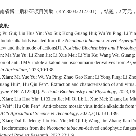
南省博士后科研项目资助（
KY-800322127.01
），结题，
2
万元
成果
:
; Pu Gui; Liu Hua Yin; Yao Sui; Kong Guang Hui; Wu Yu Ping; Li Y
 Indole alkaloids isolated from the
Nicotiana tabacum
-derived
Aspergil
ew and their mode of actions[J].
Pesticide Biochemistry and Physiolog
in; Ma Yue Yu; Li Zhen Jie; Li Xue Mei; Li Yin Ke; Wang Wei Guang
ion of anti-TMV indole alkaloid and isocoumarin derivatives from
Aspe
in Agriculture
, 2023,10:138.
g Xian
; Ma Yue Yu; Wu Yu Ping; Zhao Gao Kun; Li Yong Ping; Li Zhe
ang Hui*; Hu Qiu Fen*. Extraction and characterization of anti-virus
ryzae
YNCA1220[J].
Pesticide Biochemistry and Physiology
, 2023,19
g Xian
; Liu Hua Yin; Li Zhen Jie; Mi Qi Li; Li Xue Mei; Zhang Lu 
 Wei*; Hu Qiu Fen*. Anti-tobacco mosaic virus indole alkaloids from
ACS Agricultural Science & Technology
, 2022,3(1): 131-139.
g Xian
; Dai Jia Meng; Liu Hua Yin; Mi Qi Li; Wang Jin; Zhang Jian
 Isochromenes from the
Nicotiana
tabacum
-derived endophytic fungu
atural Product Research
, 2022,22:1-9.