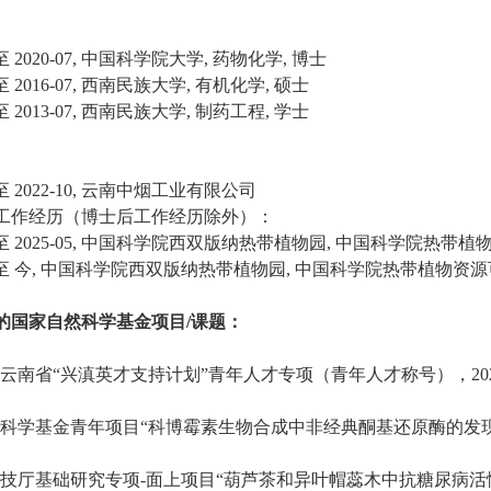
至
2020-07,
中国科学院大学
,
药物化学
,
博士
至
2016-07,
西南民族大学
,
有机化学
,
硕士
至
2013-07,
西南民族大学
,
制药工程
,
学士
至
2022-10,
云南中烟工业有限公司
工作经历（博士后工作经历除外）：
至
2025-05,
中国科学院西双版纳热带植物园
,
中国科学院热带植
至
今
,
中国科学院西双版纳热带植物园
,
中国科学院热带植物资源
的国家自然科学基金项目
/
课题：
云南省
“
兴滇英才支持计划
”
青年人才专项（青年人才称号），
20
科学基金青年项目
“
科博霉素生物合成中非经典酮基还原酶的发
技厅基础研究专项
-
面上项目
“
葫芦茶和异叶帽蕊木中抗糖尿病活