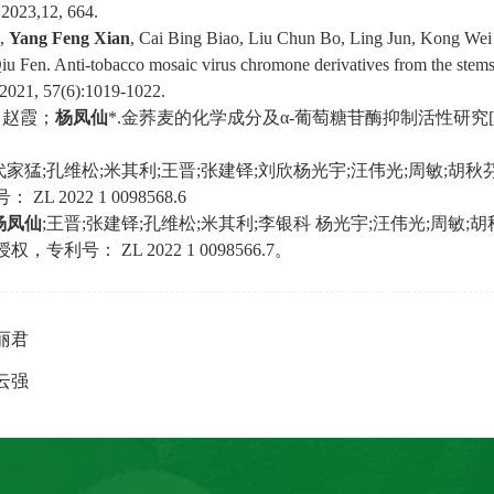
 2023,12, 664.
o,
Yang Feng Xian
, Cai Bing Biao, Liu Chun Bo, Ling Jun, Kong We
iu Fen. Anti-tobacco mosaic virus chromone derivatives from the stem
 2021, 57(6):1019-1022.
；赵霞；
杨凤仙
*.
金荞麦的化学成分及
α-
葡萄糖苷酶抑制活性研究
[
代家猛
;
孔维松
;
米其利
;
王晋
;
张建铎
;
刘欣杨光宇
;
汪伟光
;
周敏
;
胡秋
号：
ZL 2022 1 0098568.6
杨凤仙
;
王晋
;
张建铎
;
孔维松
;
米其利
;
李银科
杨光宇
;
汪伟光
;
周敏
;
胡
授权，专利号：
ZL 2022 1 0098566.7
。
丽君
云强