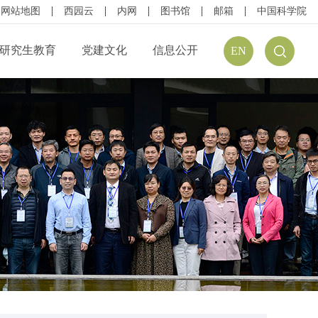
网站地图
西园云
内网
图书馆
邮箱
中国科学院
研究生教育
党建文化
信息公开
EN
公开规定
组织结构
信息公开指南
公开目录
廉政建设
预（决）算公开
请公开
文化建设
年度报告
方式
学习资源