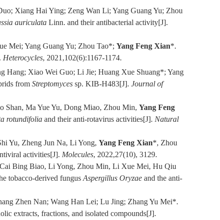
n Duo; Xiang Hai Ying; Zeng Wan Li; Yang Guang Yu; Zhou
ssia auriculata
Linn. and their antibacterial activity[J].
 Xue Mei; Yang Guang Yu; Zhou Tao*;
Yang Feng Xian
*.
.
Heterocycles
, 2021,102(6):1167-1174.
ng Hang; Xiao Wei Guo; Li Jie; Huang Xue Shuang*; Yang
brids from
Streptomyces
sp. KIB-H483[J].
Journal of
iao Shan, Ma Yue Yu, Dong Miao, Zhou Min,
Yang Feng
 rotundifolia
and their anti-rotavirus activities[J].
Natural
hi Yu, Zheng Jun Na, Li Yong,
Yang Feng Xian
*, Zhou
ntiviral activities[J].
Molecules
, 2022,27(10), 3129.
Cai Bing Biao, Li Yong, Zhou Min, Li Xue Mei, Hu Qiu
the tobacco-derived fungus
Aspergillus Oryzae
and the anti-
Zhang Zhen Nan; Wang Han Lei; Lu Jing; Zhang Yu Mei*.
lic extracts, fractions, and isolated compounds[J].