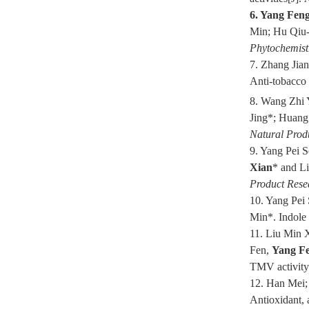
6. Yang Fen
Min; Hu Qiu-
Phytochemistr
7. Zhang Jia
Anti-tobacco 
8. Wang Zhi 
Jing*; Huang
Natural Prod
9. Yang Pei 
Xian
* and L
Product Rese
10. Yang Pei
Min*. Indole
11. Liu Min 
Fen,
Yang F
TMV activity
12. Han Mei
Antioxidant, 