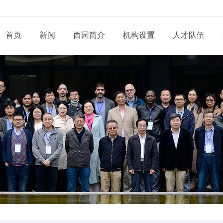
首页
新闻
西园简介
机构设置
人才队伍
现任领导
新闻动态
通知公告
态
科研部门
研究系列
管理系统
工程系列
党建动态
信息
党委和纪委
招生信息
培养管理
展
业务机构
实验系列
支撑系统
其他系列
群团天地
信息
学位委员会
学位学科
导师队伍
道
青促会小组
博士后流动站
党务公开
依申
形象标识
学生工作
服务指南
告
人才招聘
党建专题
联系
联系我们