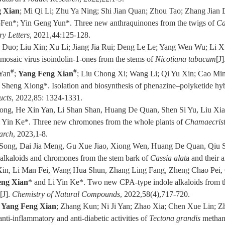
g Xian
; Mi Qi Li; Zhu Ya Ning; Shi Jian Quan; Zhou Tao; Zhang Jia
Fen*; Yin Geng Yun*. Three new anthraquinones from the twigs of
Ca
y Letters
, 2021,44:125-128.
n Duo; Liu Xin; Xu Li; Jiang Jia Rui; Deng Le Le; Yang Wen Wu; Li
mosaic virus isoindolin-1-ones from the stems of
Nicotiana
tabacum
[J]
#
#
Yan
;
Yang Feng Xian
; Liu Chong Xi; Wang Li; Qi Yu Xin; Cao Mi
 Sheng Xiong*. Isolation and biosynthesis of phenazine–polyketide hy
ucts
, 2022,85: 1324-1331.
Song, He Xin Yan, Li Shan Shan, Huang De Quan, Shen Si Yu, Liu X
i Yin Ke*. Three new chromones from the whole plants of
Chamaecrista
arch
, 2023,1-8.
 Song, Dai Jia Meng, Gu Xue Jiao, Xiong Wen, Huang De Quan, Qiu S
 alkaloids and chromones from the stem bark of
Cassia alat
a and their a
Xin, Li Man Fei, Wang Hua Shun, Zhang Ling Fang, Zheng Chao Pei, 
eng Xian
* and Li Yin Ke*. Two new CPA-type indole alkaloids from 
[J].
Chemistry of Natural Compounds
, 2022,58(4),717-720.
;
Yang Feng Xian
; Zhang Kun; Ni Ji Yan; Zhao Xia; Chen Xue Lin; 
anti-inflammatory and anti-diabetic activities of
Tectona grandis
methano