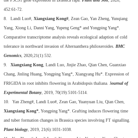
the P5CS1 gene expression in Brassica rapa.
Plant and Soil
, 2020,
452:61-72.
8. Landi Luo#,
Xiangxiang Kong#
, Zean Gao, Yan Zheng, Yunqiang
Yang, Xiong Li, Danni Yang, Yupeng Geng* and Yongping Yang*.
Comparative transcriptome analysis reveals ecological adaption of cold
tolerance in northward invasion of Alternanthera philoxeroides.
BMC
Genomics
, 2020,21(1):532.
9.
Xiangxiang Kong
, Landi Luo, Jinjie Zhao, Qian Chen, Guanxiao
Chang, Jinling Huang, Yongping Yang*, Xiangyang Hu*. Expression of
FRIGIDA in root inhibits flowering in Arabidopsis thaliana. J
ournal of
Experimental Botany
, 2019, 70(19):5101-5114.
10. Yan Zheng#, Landi Luo#, Zean Gao, Yuanyuan Liu, Qian Chen,
Xiangxiang Kong*
, Yongping Yang*. Grafting induces flowering time
and tuber formation changes in Brassica species involving FT signalling.
Plant biology
, 2019, 21(6):1031-1038.