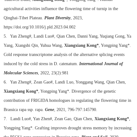
agricultural activities influence the flowering time of turnip in the
Qinghai-Tibet Plateau.
Plant Diversity
, 2023,
https://doi.org/10.1016/j.pld.2023.04.002
5. Yan Zheng#, Landi Luo#, Qian Chen, Danni Yang, Yuqiang Gong, Ya
Yang, Xiangshi Qin, Yuhua Wang,
Xiangxiang Kong*
, Yongping Yang*.
Cold response transcriptome analysis of the alternative splicing events
induced by the cold stress in D. catenatum.
International Journal of
Molecular Sciences
, 2022, 23(2):981
6. Yan Zheng#, Zean Gao#, Landi Luo, Yonggang Wang, Qian Chen,
Xiangxiang Kong*
, Yongping Yang*. Divergence of the genetic
contribution of FRIGIDA homologues in regulating the flowering time in
Brassica rapa ssp. rapa.
Gene
, 2021, 796-797:145790.
7. Landi Luo#, Yan Zhen#, Zean Gao, Qian Chen,
Xiangxiang Kong*
,
Yongping Yang*. Grafting improves drought stress memory by increasing