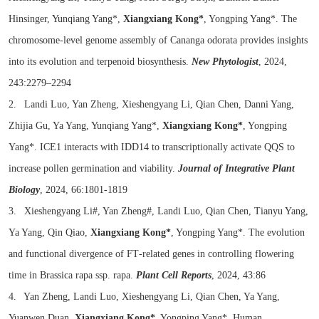
Hinsinger, Yunqiang Yang*,
Xiangxiang Kong*
, Yongping Yang*. The
chromosome-level genome assembly of Cananga odorata provides insights
into its evolution and terpenoid biosynthesis.
New Phytologist
, 2024,
243:2279–2294
2. Landi Luo, Yan Zheng, Xieshengyang Li, Qian Chen, Danni Yang,
Zhijia Gu, Ya Yang, Yunqiang Yang*,
Xiangxiang Kong*
, Yongping
Yang*. ICE1 interacts with IDD14 to transcriptionally activate QQS to
increase pollen germination and viability.
Journal of Integrative Plant
Biology
, 2024, 66:1801-1819
3. Xieshengyang Li#, Yan Zheng#, Landi Luo, Qian Chen, Tianyu Yang,
Ya Yang, Qin Qiao,
Xiangxiang Kong*
, Yongping Yang*. The evolution
and functional divergence of FT‑related genes in controlling flowering
time in Brassica rapa ssp. rapa.
Plant Cell Reports
, 2024, 43:86
4. Yan Zheng, Landi Luo, Xieshengyang Li, Qian Chen, Ya Yang,
Yuanwen Duan,
Xiangxiang Kong*
, Yongping Yang*. Human