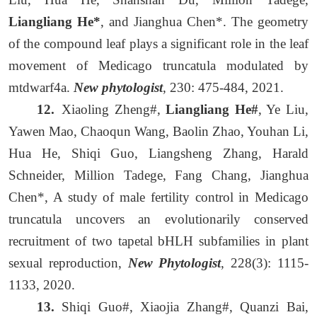
Liangliang He*
, and Jianghua Chen*. The geometry
of the compound leaf plays a significant role in the leaf
movement of Medicago truncatula modulated by
mtdwarf4a.
New phytologist
, 230: 475-484, 2021.
12.
Xiaoling Zheng#,
Liangliang He#
, Ye Liu,
Yawen Mao, Chaoqun Wang, Baolin Zhao, Youhan Li,
Hua He, Shiqi Guo, Liangsheng Zhang, Harald
Schneider, Million Tadege, Fang Chang, Jianghua
Chen*, A study of male fertility control in Medicago
truncatula uncovers an evolutionarily conserved
recruitment of two tapetal bHLH subfamilies in plant
sexual reproduction,
New Phytologist
, 228(3): 1115-
1133, 2020.
13.
Shiqi Guo#, Xiaojia Zhang#, Quanzi Bai,