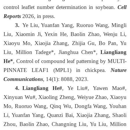
control leaflet number determination in soybean.
Cell
Reports
2026, in press.
3.
Ye Liu, Yuanfan Yang, Ruoruo Wang, Mingli
Liu, Xiaomin Ji, Yexin He, Baolin Zhao, Wenju Li,
Xiaoyu Mo, Xiaojia Zhang, Zhijia Gu, Bo Pan, Yu
Liu, Million Tadege*, Jianghua Chen*,
Liangliang
He*
, Control of compound leaf patterning by MULTI-
PINNATE LEAF1 (MPL1) in chickpea.
Nature
Communications
, 14(1): 8088, 2023.
4.
Liangliang He#
, Ye Liu#, Yawen Mao#,
Xinyuan Wu#, Xiaoling Zheng, Weiyue Zhao, Xiaoyu
Mo, Ruoruo Wang, Qinq Wu, Dongfa Wang, Youhan
Li, Yuanfan Yang, Quanzi Bai, Xiaojia Zhang, Shaoli
Zhou, Baolin Zhao, Changning Liu, Yu Liu, Million