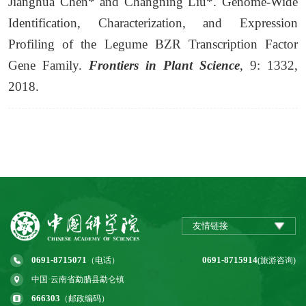
Jianghua Chen* and Changning Liu*. Genome-Wide
Identification, Characterization, and Expression
Profiling of the Legume BZR Transcription Factor
Gene Family.
Frontiers in Plant Science
, 9: 1332,
2018.
友情链接
0691-8715071
0691-8715914
（电话）
(旅游咨询)
中国·云南省勐腊县勐仑镇
666303
（邮政编码）