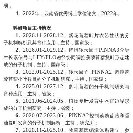
项；
4.
2022
2022
年，云南省优秀博士学位论文，
年。
科研项目主
持情
况
1.
2026.11-2028.12
，紫花苜蓿叶片农艺性状的分
子机制解析及其育种应用，主持，国家级；
2.
2026.01-2029.12
PINNA3
，锌指转录因子
介导
LFY/FLO
生长素信号与
途径协同调控蒺藜苜蓿复叶
形态建
成的分子机制，主持，国家级；
3.
2022.01-2025.12
PINNA2
，转录因子
调控蒺
藜苜蓿小叶数目的分子机制研究，主持，国家级；
4.
2025.01-2027.12
，多叶苜蓿的分子机制研究与
育种应用，主持，省级；
5.
2021.06-2024.05
，植物复叶发育中器官边界形
成的分子机制研究，主持，省级；
6.
2020.07-2023.06
PINNA2
，
控制蒺藜苜蓿和番
茄复叶发育的分子机制解析，主持，研究所；
7.
2020.11-2025.10
，牧草基因编辑体系建立，参