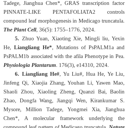
Tadege, Jianghua Chen*, GRAS transcription factor
PINNATE-LIKE PENTAFOLIATA2 controls
compound leaf morphogenesis in Medicago truncatula.
The Plant Cell
, 36(5): 1755–1776, 2024.
5.
Zhuo Yuan, Xiaoting Xie, Mingli liu, Yexin
He,
Liangliang He*
, Mutations of PsPALM1a and
PsPALM1b associated with the afila Phenotype in Pea.
Physiologia Plantarum
. 176(3), e14310, 2024.
6.
Liangliang He#
, Yu Liu#, Hua He, Ye Liu,
Jinfeng Qi, Xiaojia Zhang, Youhan Li, Yawen Mao,
Shaoli Zhou, Xiaoling Zheng, Quanzi Bai, Baolin
Zhao, Dongfa Wang, Jiangqi Wen, Kirankumar S.
Mysore, Million Tadege, Yongmei Xia, Jianghua
Chen*, A molecular framework underlying the
compound leaf pattern of Medicago truncatula,
Nature