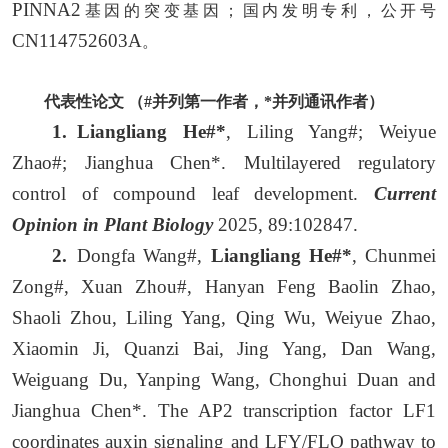
PINNA2
基因的突变基因；国内发明专利，公开号
CN114752603A
。
代表性论文
（#并列第一作者，*并列通讯作者）
1.
Liangliang He#*
, Liling Yang#; Weiyue
Zhao#; Jianghua Chen*. Multilayered regulatory
control of compound leaf development.
Current
Opinion in Plant Biology
2025, 89:102847.
2.
Dongfa Wang#,
Liangliang He#*
, Chunmei
Zong#, Xuan Zhou#, Hanyan Feng Baolin Zhao,
Shaoli Zhou, Liling Yang, Qing Wu, Weiyue Zhao,
Xiaomin Ji, Quanzi Bai, Jing Yang, Dan Wang,
Weiguang Du, Yanping Wang, Chonghui Duan and
Jianghua Chen*. The AP2 transcription factor LF1
coordinates auxin signaling and LFY/FLO pathway to