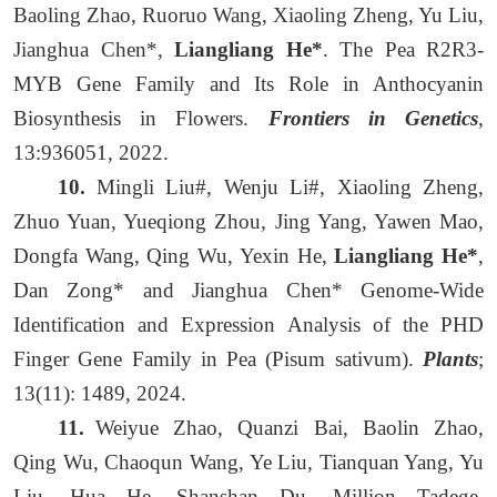
Baoling Zhao, Ruoruo Wang, Xiaoling Zheng, Yu Liu,
Jianghua Chen*,
Liangliang He*
. The Pea R2R3-
MYB Gene Family and Its Role in Anthocyanin
Biosynthesis in Flowers.
Frontiers in Genetics
,
13:936051, 2022.
10.
Mingli Liu#, Wenju Li#, Xiaoling Zheng,
Zhuo Yuan, Yueqiong Zhou, Jing Yang, Yawen Mao,
Dongfa Wang, Qing Wu, Yexin He,
Liangliang He*
,
Dan Zong* and Jianghua Chen* Genome-Wide
Identification and Expression Analysis of the PHD
Finger Gene Family in Pea (Pisum sativum).
Plants
;
13(11): 1489, 2024.
11.
Weiyue Zhao, Quanzi Bai, Baolin Zhao,
Qing Wu, Chaoqun Wang, Ye Liu, Tianquan Yang, Yu
Liu, Hua He, Shanshan Du, Million Tadege,