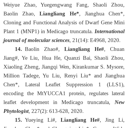
Weiyue Zhao, Yuegengwang Fang, Shaoli Zhou,
Baolin Zhao,
Liangliang He*
, Jianghua Chen*,
Cloning and Functional Analysis of Dwarf Gene Mini
Plant 1 (MNP1) in Medicago truncatula.
International
journal of molecular sciences
, 21(14): E4968, 2020.
14.
Baolin Zhao#,
Liangliang He#
, Chuan
Jiang#, Ye Liu, Hua He, Quanzi Bai, Shaoli Zhou,
Xiaoling Zheng, Jiangqi Wen, Kirankumar S. Mysore,
Million Tadege, Yu Liu, Renyi Liu* and Jianghua
Chen*, Lateral Leaflet Suppression 1 (LLS1),
encoding the MtYUCCA1 protein, regulates lateral
leaflet development in Medicago truncatula,
New
Phytologist
, 227(2): 613-628, 2020.
15.
Yueying Li#,
Liangliang He#
, Jing Li,