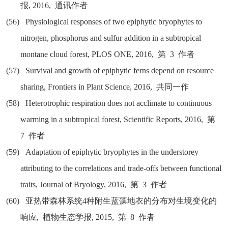
报
, 2016,
通讯作者
(56)
Physiological responses of two epiphytic bryophytes to
nitrogen, phosphorus and sulfur addition in a subtropical
montane cloud forest, PLOS ONE, 2016,
第
3
作者
(57)
Survival and growth of epiphytic ferns depend on resource
sharing, Frontiers in Plant Science, 2016,
共同一作
(58)
Heterotrophic respiration does not acclimate to continuous
warming in a subtropical forest, Scientific Reports, 2016,
第
7
作者
(59)
Adaptation of epiphytic bryophytes in the understorey
attributing to the correlations and trade-offs between functional
traits, Journal of Bryology, 2016,
第
3
作者
(60)
亚热带森林系统
4
种附生蓝藻地衣的分布对生境变化的
响应
,
植物生态学报
, 2015,
第
8
作者