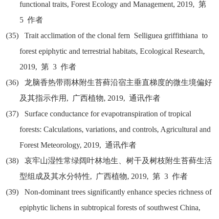
functional traits, Forest Ecology and Management, 2019,
第
5
作者
(35)
Trait acclimation of the clonal fern Selliguea griffithiana to
forest epiphytic and terrestrial habitats, Ecological Research,
2019,
第
3
作者
(36)
龙脑香热带雨林附生苔藓沿宿主垂直梯度的微生境偏好
及其指示作用
,
广西植物
, 2019,
通讯作者
(37)
Surface conductance for evapotranspiration of tropical
forests: Calculations, variations, and controls, Agricultural and
Forest Meteorology, 2019,
通讯作者
(38)
哀牢山湿性常绿阔叶林地生、树干及树枝附生苔藓生活
型组成及其水分特性
,
广西植物
, 2019,
第
3
作者
(39)
Non-dominant trees significantly enhance species richness of
epiphytic lichens in subtropical forests of southwest China,