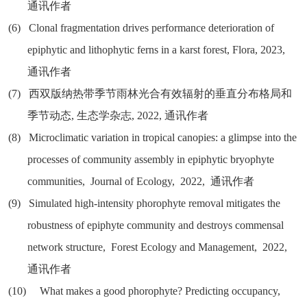
通讯作者
(6)
Clonal fragmentation drives performance deterioration of
epiphytic and lithophytic ferns in a karst forest, Flora, 2023,
通讯作者
(7)
西双版纳热带季节雨林光合有效辐射的垂直分布格局和
季节动态
,
生态学杂志
, 2022,
通讯作者
(8)
Microclimatic variation in tropical canopies: a glimpse into the
processes of community assembly in epiphytic bryophyte
communities, Journal of Ecology, 2022,
通讯作者
(9)
Simulated high-intensity phorophyte removal mitigates the
robustness of epiphyte community and destroys commensal
network structure, Forest Ecology and Management, 2022,
通讯作者
(10)
What makes a good phorophyte? Predicting occupancy,