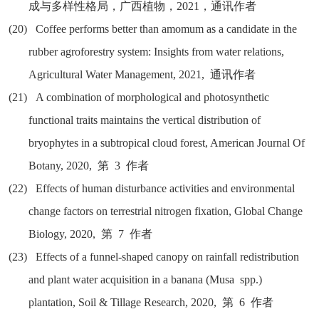
成与多样性格局，广西植物，
2021
，通讯作者
(20)
Coffee performs better than amomum as a candidate in the
rubber agroforestry system: Insights from water relations,
Agricultural Water Management, 2021,
通讯作者
(21)
A combination of morphological and photosynthetic
functional traits maintains the vertical distribution of
bryophytes in a subtropical cloud forest, American Journal Of
Botany, 2020,
第
3
作者
(22)
Effects of human disturbance activities and environmental
change factors on terrestrial nitrogen fixation, Global Change
Biology, 2020,
第
7
作者
(23)
Effects of a funnel-shaped canopy on rainfall redistribution
and plant water acquisition in a banana (Musa spp.)
plantation, Soil & Tillage Research, 2020,
第
6
作者