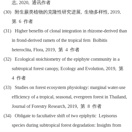
志
, 2020,
通讯作者
(30)
附生蕨类植物的克隆性研究进展
,
生物多样性
, 2019,
第
6
作者
(31)
Higher benefits of clonal integration in rhizome-derived than
in frond-derived ramets of the tropical fern Bolbitis
heteroclita, Flora, 2019,
第
4
作者
(32)
Ecological stoichiometry of the epiphyte community in a
subtropical forest canopy, Ecology and Evolution, 2019,
第
4
作者
(33)
Studies on forest ecosystem physiology: marginal water-use
efficiency of a tropical, seasonal, evergreen forest in Thailand,
Journal of Forestry Research, 2019,
第
8
作者
(34)
Obligate to facultative shift of two epiphytic Lepisorus
species during subtropical forest degradation: Insights from