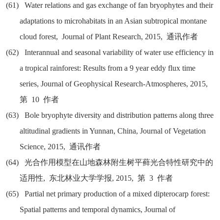
(61)
Water relations and gas exchange of fan bryophytes and their
adaptations to microhabitats in an Asian subtropical montane
cloud forest, Journal of Plant Research, 2015,
通讯作者
(62)
Interannual and seasonal variability of water use efficiency in
a tropical rainforest: Results from a 9 year eddy flux time
series, Journal of Geophysical Research-Atmospheres, 2015,
第
10
作者
(63)
Bole bryophyte diversity and distribution patterns along three
altitudinal gradients in Yunnan, China, Journal of Vegetation
Science, 2015,
通讯作者
(64)
光合作用模型在山地森林附生树平藓光合特性研究中的
适用性
,
东北林业大学学报
, 2015,
第
3
作者
(65)
Partial net primary production of a mixed dipterocarp forest:
Spatial patterns and temporal dynamics, Journal of