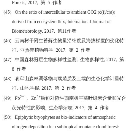
Forests, 2017,
第
5
作者
(45)
On the ratio of intercellular to ambient CO2 (c(i)/c(a))
derived from ecosystem flux, International Journal of
Biometeorology, 2017,
第
11
作者
(46)
云南树干附生苔藓生物量沿纬度及海拔梯度的变化特
征
,
亚热带植物科学
, 2017,
第
2
作者
(47)
中国森林冠层生物多样性监测
,
生物多样性
, 2017,
第
8
作者
(48)
哀牢山森林凋落物与腐殖质及土壤的生态化学计量特
征
,
山地学报
, 2017,
第
2
作者
2+
2+
(49)
Pb
、
Zn
胁迫对附生西南树平藓叶绿素含量和光合
荧光特性的影响
,
生态学杂志
, 2017,
第
4
作者
(50)
Epiphytic bryophytes as bio-indicators of atmospheric
nitrogen deposition in a subtropical montane cloud forest: