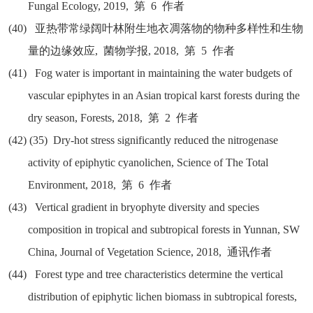
Fungal Ecology, 2019,
第
6
作者
(40)
亚热带常绿阔叶林附生地衣凋落物的物种多样性和生物
量的边缘效应
,
菌物学报
, 2018,
第
5
作者
(41)
Fog water is important in maintaining the water budgets of
vascular epiphytes in an Asian tropical karst forests during the
dry season, Forests, 2018,
第
2
作者
(42)
(35) Dry-hot stress significantly reduced the nitrogenase
activity of epiphytic cyanolichen, Science of The Total
Environment, 2018,
第
6
作者
(43)
Vertical gradient in bryophyte diversity and species
composition in tropical and subtropical forests in Yunnan, SW
China, Journal of Vegetation Science, 2018,
通讯作者
(44)
Forest type and tree characteristics determine the vertical
distribution of epiphytic lichen biomass in subtropical forests,