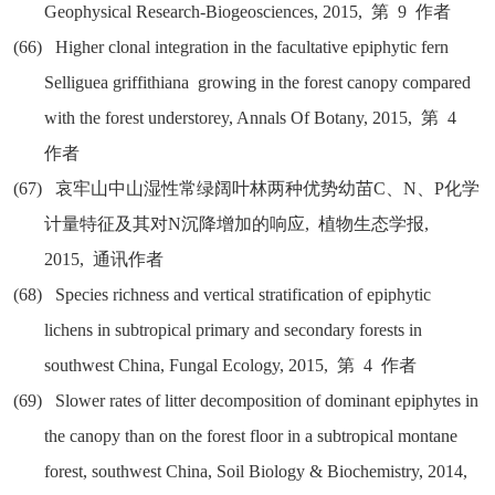
Geophysical Research-Biogeosciences, 2015,
第
9
作者
(66)
Higher clonal integration in the facultative epiphytic fern
Selliguea griffithiana growing in the forest canopy compared
with the forest understorey, Annals Of Botany, 2015,
第
4
作者
(67)
哀牢山中山湿性常绿阔叶林两种优势幼苗
C
、
N
、
P
化学
计量特征及其对
N
沉降增加的响应
,
植物生态学报
,
2015,
通讯作者
(68)
Species richness and vertical stratification of epiphytic
lichens in subtropical primary and secondary forests in
southwest China, Fungal Ecology, 2015,
第
4
作者
(69)
Slower rates of litter decomposition of dominant epiphytes in
the canopy than on the forest floor in a subtropical montane
forest, southwest China, Soil Biology & Biochemistry, 2014,