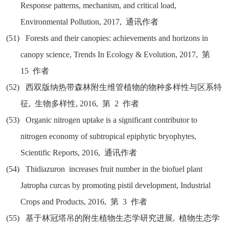
Response patterns, mechanism, and critical load,
Environmental Pollution, 2017,
通讯作者
(51)
Forests and their canopies: achievements and horizons in
canopy science, Trends In Ecology & Evolution, 2017,
第
15
作者
(52)
西双版纳热带森林附生维管植物的物种多样性与区系特
征
,
生物多样性
, 2016,
第
2
作者
(53)
Organic nitrogen uptake is a significant contributor to
nitrogen economy of subtropical epiphytic bryophytes,
Scientific Reports, 2016,
通讯作者
(54)
Thidiazuron increases fruit number in the biofuel plant
Jatropha curcas by promoting pistil development, Industrial
Crops and Products, 2016,
第
3
作者
(55)
基于林冠塔吊的附生植物生态学研究进展
,
植物生态学