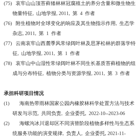
(75)
哀牢山山顶苔藓矮林林冠腐殖土的养分含量和微生物生
物量特征
,
山地学报
, 2011,
第
4
作者
(76)
附生植物对全球变化的响应及其生物指示作用
,
生态学
杂志
, 2011,
第
1
作者
(77)
云南哀牢山西麓季风常绿阔叶林及思茅松林的群落学特
征
,
山地学报
, 2011,
第
1
作者
(78)
哀牢山中山湿性常绿阔叶林不同生长基质苔藓植物的组
成与分布特征
,
植物分类与资源学报
, 2011,
第
3
作者
承担科研项目情况
(1)
海南热带雨林国家公园内橡胶林科学处置方法与技术
研发与示范
,
共同负责
,
企业委托
, 2022-10--2023-06
(2)
海螺沟冰川退却区不同演替阶段植物多样性与生态系
统服务功能的演变规律
,
负责人
,
企业委托
, 2021-11-