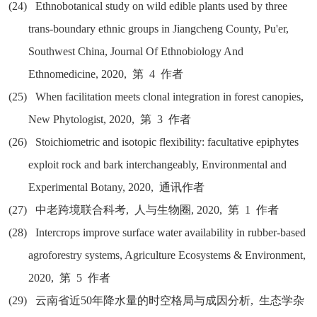
(24)
Ethnobotanical study on wild edible plants used by three
trans-boundary ethnic groups in Jiangcheng County, Pu'er,
Southwest China, Journal Of Ethnobiology And
Ethnomedicine, 2020,
第
4
作者
(25)
When facilitation meets clonal integration in forest canopies,
New Phytologist, 2020,
第
3
作者
(26)
Stoichiometric and isotopic flexibility: facultative epiphytes
exploit rock and bark interchangeably, Environmental and
Experimental Botany, 2020,
通讯作者
(27)
中老跨境联合科考
,
人与生物圈
, 2020,
第
1
作者
(28)
Intercrops improve surface water availability in rubber-based
agroforestry systems, Agriculture Ecosystems & Environment,
2020,
第
5
作者
(29)
云南省近
50
年降水量的时空格局与成因分析
,
生态学杂