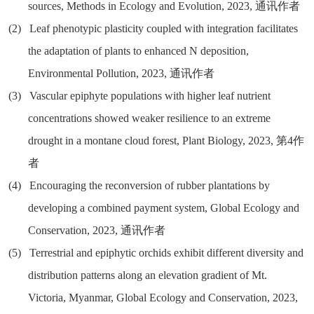
sources, Methods in Ecology and Evolution, 2023,
通讯作者
(2)
Leaf phenotypic plasticity coupled with integration facilitates
the adaptation of plants to enhanced N deposition,
Environmental Pollution, 2023,
通讯作者
(3)
Vascular epiphyte populations with higher leaf nutrient
concentrations showed weaker resilience to an extreme
drought in a montane cloud forest, Plant Biology, 2023,
第
4
作
者
(4)
Encouraging the reconversion of rubber plantations by
developing a combined payment system, Global Ecology and
Conservation, 2023,
通讯作者
(5)
Terrestrial and epiphytic orchids exhibit different diversity and
distribution patterns along an elevation gradient of Mt.
Victoria, Myanmar, Global Ecology and Conservation, 2023,