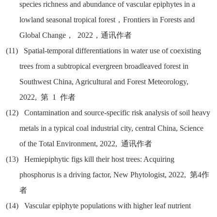
species richness and abundance of vascular epiphytes in a
lowland seasonal tropical forest
，
Frontiers in Forests and
Global Change
，
2022
，通讯作者
(11)
Spatial-temporal differentiations in water use of coexisting
trees from a subtropical evergreen broadleaved forest in
Southwest China, Agricultural and Forest Meteorology,
2022,
第
1
作者
(12)
Contamination and source-specific risk analysis of soil heavy
metals in a typical coal industrial city, central China, Science
of the Total Environment, 2022,
通讯作者
(13)
Hemiepiphytic figs kill their host trees: Acquiring
phosphorus is a driving factor, New Phytologist, 2022,
第
4
作
者
(14)
Vascular epiphyte populations with higher leaf nutrient